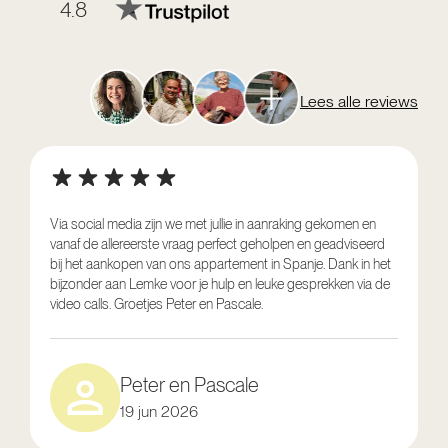
4.8
Lees alle reviews
Via social media zijn we met jullie in aanraking gekomen en
vanaf de allereerste vraag perfect geholpen en geadviseerd
V
bij het aankopen van ons appartement in Spanje. Dank in het
o
bijzonder aan Lemke voor je hulp en leuke gesprekken via de
g
video calls. Groetjes Peter en Pascale.
e
Peter en Pascale
19 jun 2026