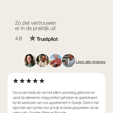
Zo ziet vertrouwen
er in de praktijk uit
4.8
Lees alle reviews
Via social media zijn we met jullie in aanraking gekomen en
vanaf de allereerste vraag perfect geholpen en geadviseerd
V
bij het aankopen van ons appartement in Spanje. Dank in het
o
bijzonder aan Lemke voor je hulp en leuke gesprekken via de
g
video calls. Groetjes Peter en Pascale.
e