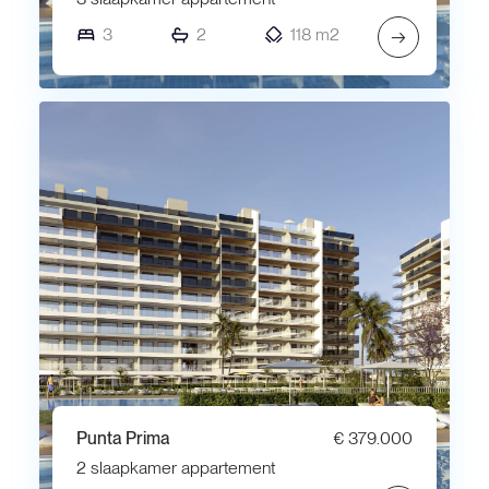
3
2
118 m2
→
Punta Prima
€ 379.000
2 slaapkamer appartement