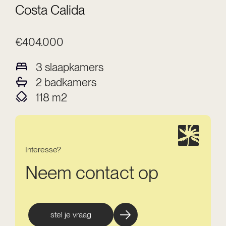
Costa Calida
€404.000
3
slaapkamers
2
badkamers
118
m2
Interesse?
Neem contact op
stel je vraag