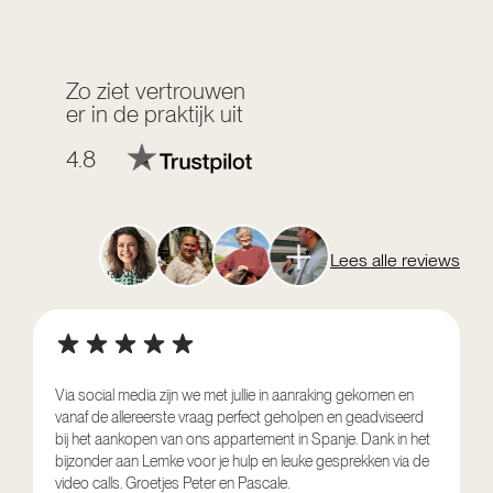
Zo ziet vertrouwen
er in de praktijk uit
4.8
Lees alle reviews
Via social media zijn we met jullie in aanraking gekomen en
vanaf de allereerste vraag perfect geholpen en geadviseerd
V
bij het aankopen van ons appartement in Spanje. Dank in het
o
bijzonder aan Lemke voor je hulp en leuke gesprekken via de
g
video calls. Groetjes Peter en Pascale.
e