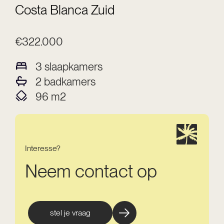
Costa Blanca Zuid
€322.000
3
slaapkamers
2
badkamers
96
m2
Interesse?
Neem contact op
stel je vraag