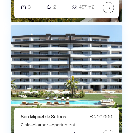
3
2
457 m2
→
San Miguel de Salinas
€ 230.000
2 slaapkamer appartement