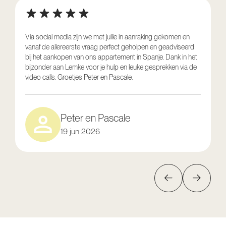
Via social media zijn we met jullie in aanraking gekomen en
vanaf de allereerste vraag perfect geholpen en geadviseerd
V
bij het aankopen van ons appartement in Spanje. Dank in het
o
bijzonder aan Lemke voor je hulp en leuke gesprekken via de
g
video calls. Groetjes Peter en Pascale.
e
Peter en Pascale
19 jun 2026