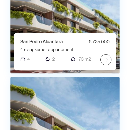
San Pedro Alcántara
€ 725.000
4 slaapkamer appartement
4
2
173 m2
→