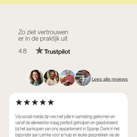
Zo ziet vertrouwen
er in de praktijk uit
4.8
Lees alle reviews
Via social media zijn we met jullie in aanraking gekomen en
vanaf de allereerste vraag perfect geholpen en geadviseerd
V
bij het aankopen van ons appartement in Spanje. Dank in het
o
bijzonder aan Lemke voor je hulp en leuke gesprekken via de
g