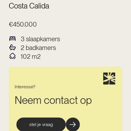
Costa Calida
€450.000
3
slaapkamers
2
badkamers
102
m2
Interesse?
Neem contact op
stel je vraag