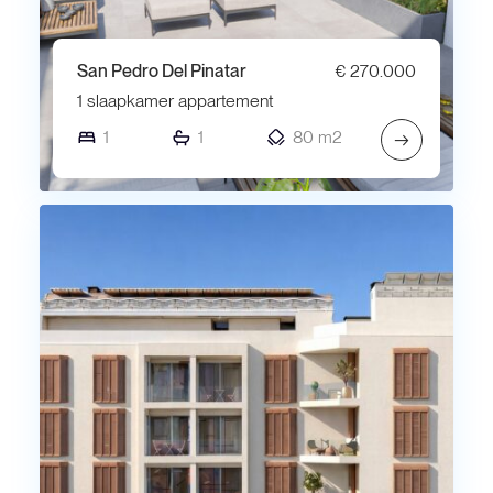
San Pedro Del Pinatar
€ 270.000
1 slaapkamer appartement
1
1
80 m2
→