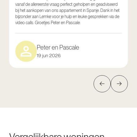
vanaf de allereerste vraag perfect geholpen en geadviseerd
V
bij het aankopen van ons appartement in Spanje. Dank in het
o
bijzonder aan Lemke voor je hulp en leuke gesprekken via de
g
video calls. Groetjes Peter en Pascale.
e
Peter en Pascale
19 jun 2026
Vergelijkbare woningen