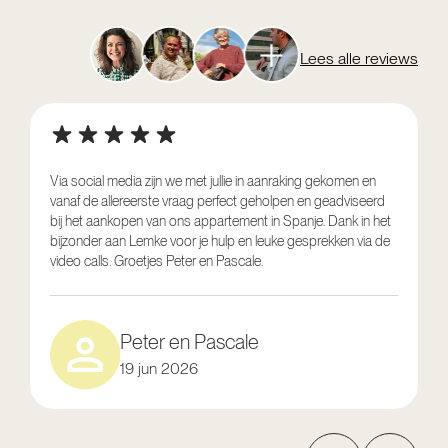
Lees alle reviews
Via social media zijn we met jullie in aanraking gekomen en
vanaf de allereerste vraag perfect geholpen en geadviseerd
V
bij het aankopen van ons appartement in Spanje. Dank in het
o
bijzonder aan Lemke voor je hulp en leuke gesprekken via de
g
video calls. Groetjes Peter en Pascale.
e
Peter en Pascale
19 jun 2026