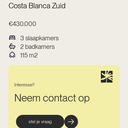
Costa Blanca Zuid
€430.000
3
slaapkamers
2
badkamers
115
m2
Interesse?
Neem contact op
stel je vraag