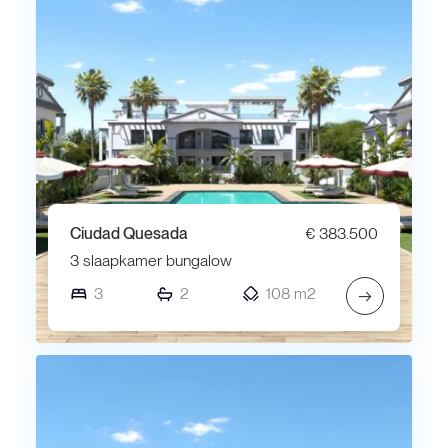
Ciudad Quesada
€ 383.500
3 slaapkamer bungalow
3
2
108 m2
→