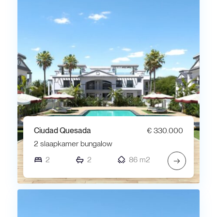
Ciudad Quesada
€ 330.000
2 slaapkamer bungalow
2
2
86 m2
→