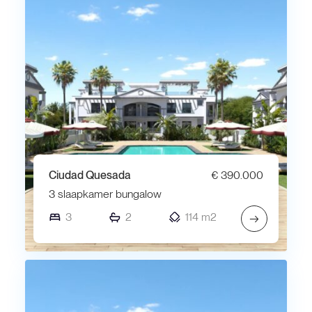
Ciudad Quesada
€ 390.000
3 slaapkamer bungalow
3
2
114 m2
→