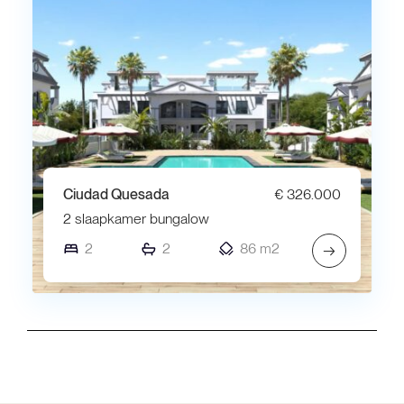
Ciudad Quesada
€ 326.000
2 slaapkamer bungalow
2
2
86 m2
→