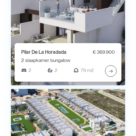
Pilar De La Horadada
€ 369.900
2 slaapkamer bungalow
2
2
79 m2
→