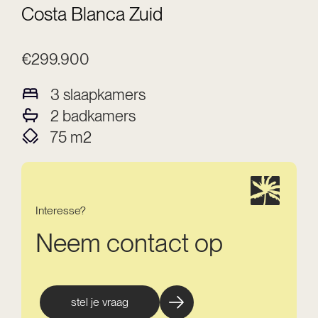
Costa Blanca Zuid
€299.900
3
slaapkamers
2
badkamers
75
m2
Interesse?
Neem contact op
stel je vraag