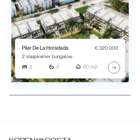
Pilar De La Horadada
€ 320.000
2 slaapkamer bungalow
2
2
60 m2
→