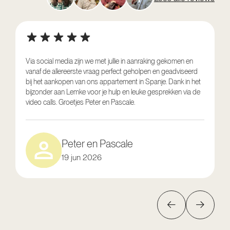
Via social media zijn we met jullie in aanraking gekomen en
vanaf de allereerste vraag perfect geholpen en geadviseerd
V
bij het aankopen van ons appartement in Spanje. Dank in het
o
bijzonder aan Lemke voor je hulp en leuke gesprekken via de
g
video calls. Groetjes Peter en Pascale.
e
Peter en Pascale
19 jun 2026