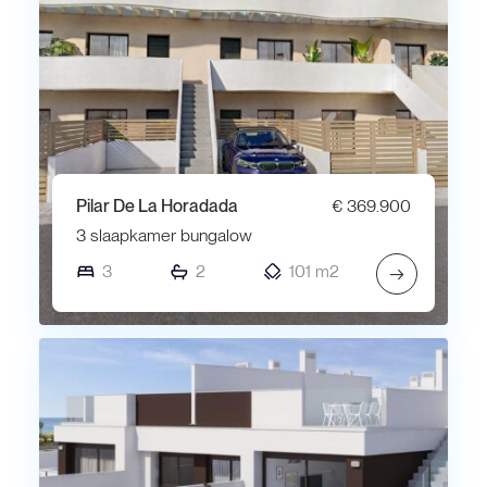
Pilar De La Horadada
€ 369.900
3 slaapkamer bungalow
3
2
101 m2
→