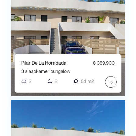
Pilar De La Horadada
€ 389.900
3 slaapkamer bungalow
3
2
84 m2
→