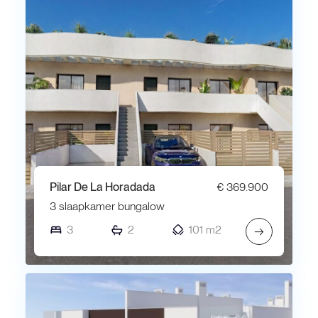
Pilar De La Horadada
€ 369.900
3 slaapkamer bungalow
3
2
101 m2
→