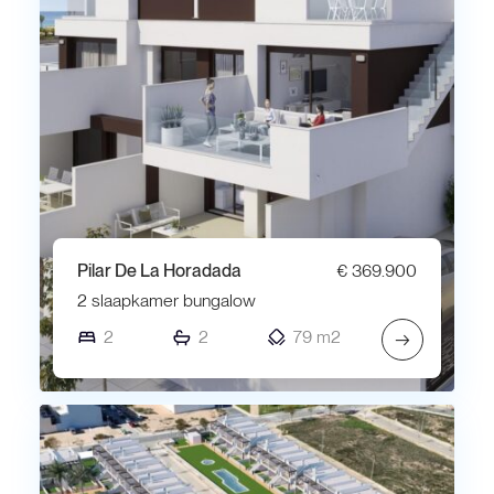
Pilar De La Horadada
€ 369.900
2 slaapkamer bungalow
2
2
79 m2
→