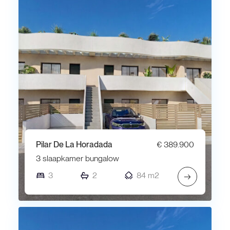
Pilar De La Horadada
€ 389.900
3 slaapkamer bungalow
3
2
84 m2
→