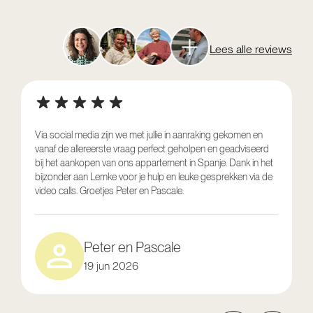
Lees alle reviews
Via social media zijn we met jullie in aanraking gekomen en
vanaf de allereerste vraag perfect geholpen en geadviseerd
V
bij het aankopen van ons appartement in Spanje. Dank in het
o
bijzonder aan Lemke voor je hulp en leuke gesprekken via de
g
video calls. Groetjes Peter en Pascale.
e
Peter en Pascale
19 jun 2026