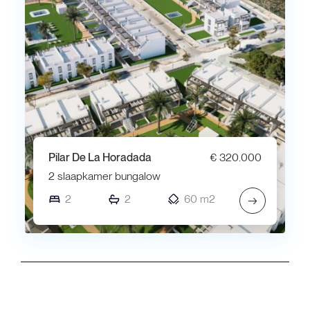
Pilar De La Horadada
€ 320.000
2 slaapkamer bungalow
2
2
60 m2
→