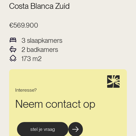
Costa Blanca Zuid
€569.900
3
slaapkamers
2
badkamers
173
m2
Interesse?
Neem contact op
stel je vraag