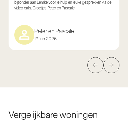
bijzonder aan Lemke voor je hulp en leuke gesprekken via de
g
video calls. Groetjes Peter en Pascale.
e
Peter en Pascale
19 jun 2026
Vergelijkbare woningen