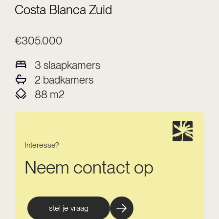
Costa Blanca Zuid
€305.000
3
slaapkamers
2
badkamers
88
m2
Interesse?
Neem contact op
stel je vraag