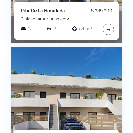
Pilar De La Horadada
€ 389.900
3 slaapkamer bungalow
3
2
84 m2
→