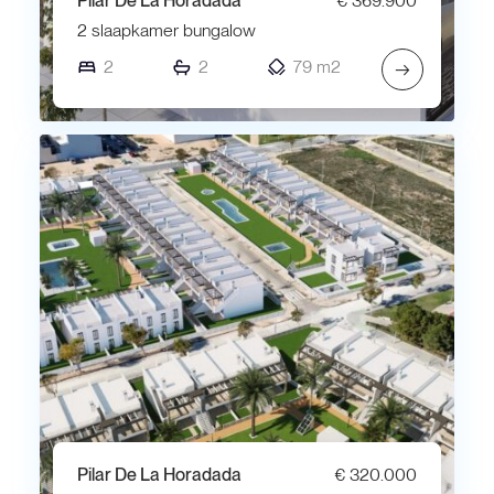
Pilar De La Horadada
€ 369.900
2 slaapkamer bungalow
2
2
79 m2
→
Pilar De La Horadada
€ 320.000