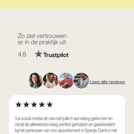
Zo ziet vertrouwen
er in de praktijk uit
4.8
Lees alle reviews
Via social media zijn we met jullie in aanraking gekomen en
vanaf de allereerste vraag perfect geholpen en geadviseerd
V
bij het aankopen van ons appartement in Spanje. Dank in het
o