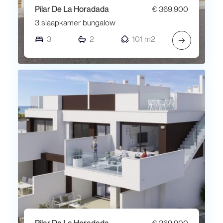
Pilar De La Horadada
€ 369.900
3 slaapkamer bungalow
3
2
101 m2
→