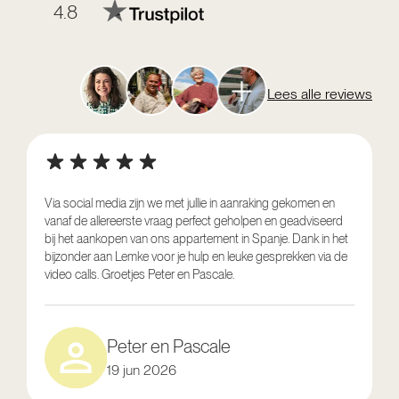
4.8
Lees alle reviews
Via social media zijn we met jullie in aanraking gekomen en
vanaf de allereerste vraag perfect geholpen en geadviseerd
V
bij het aankopen van ons appartement in Spanje. Dank in het
o
bijzonder aan Lemke voor je hulp en leuke gesprekken via de
g
video calls. Groetjes Peter en Pascale.
e
Peter en Pascale
19 jun 2026