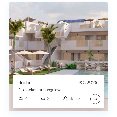
Roldan
€ 238.000
2 slaapkamer bungalow
2
2
67 m2
→