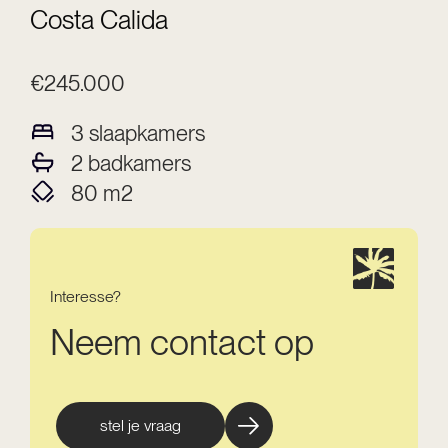
Costa Calida
€245.000
3
slaapkamers
2
badkamers
80
m2
Interesse?
Neem contact op
stel je vraag