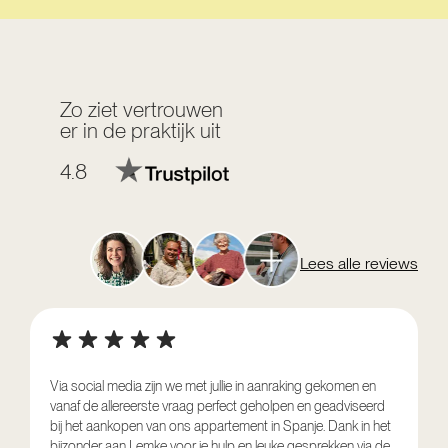
Zo ziet vertrouwen
er in de praktijk uit
4.8
Lees alle reviews
Via social media zijn we met jullie in aanraking gekomen en
vanaf de allereerste vraag perfect geholpen en geadviseerd
V
bij het aankopen van ons appartement in Spanje. Dank in het
o
bijzonder aan Lemke voor je hulp en leuke gesprekken via de
g