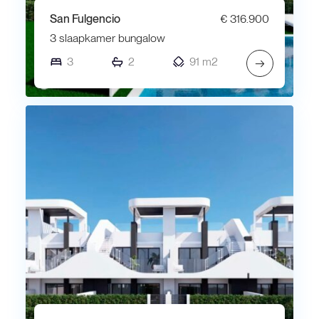
San Fulgencio
€ 316.900
3 slaapkamer bungalow
3
2
91 m2
→