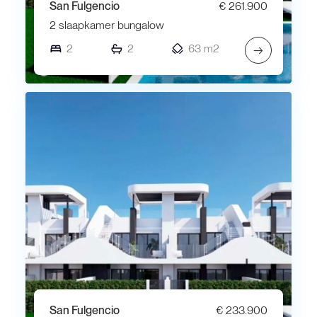
San Fulgencio
€ 261.900
2 slaapkamer bungalow
2
2
63 m2
→
San Fulgencio
€ 233.900