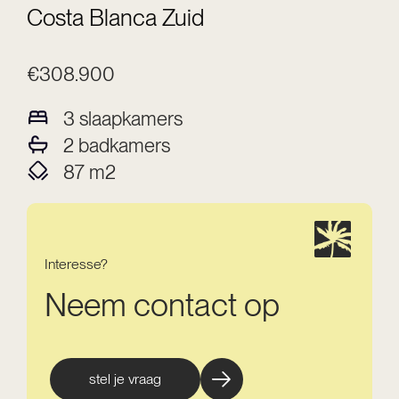
Costa Blanca Zuid
€308.900
3
slaapkamers
2
badkamers
87
m2
Interesse?
Neem contact op
stel je vraag