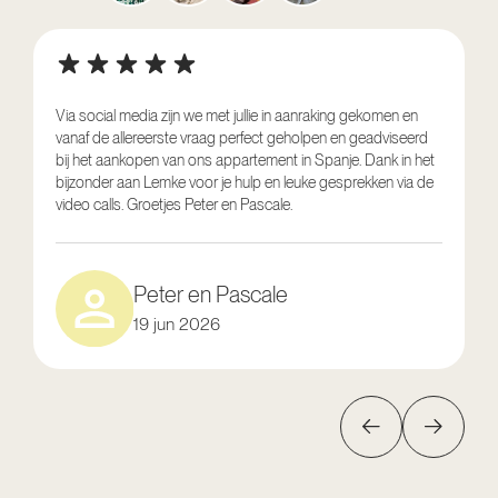
Via social media zijn we met jullie in aanraking gekomen en
vanaf de allereerste vraag perfect geholpen en geadviseerd
V
bij het aankopen van ons appartement in Spanje. Dank in het
o
bijzonder aan Lemke voor je hulp en leuke gesprekken via de
g
video calls. Groetjes Peter en Pascale.
e
Peter en Pascale
19 jun 2026