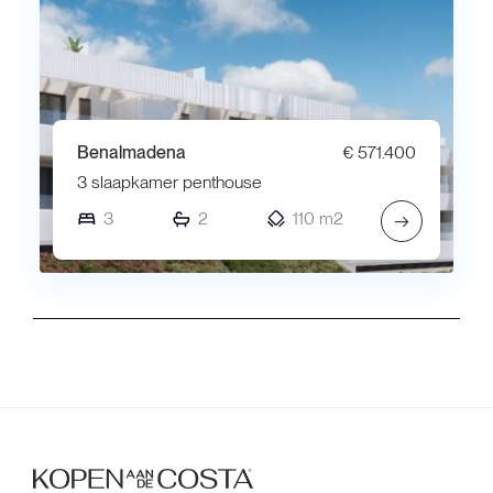
Benalmadena
€ 571.400
3 slaapkamer penthouse
3
2
110 m2
→