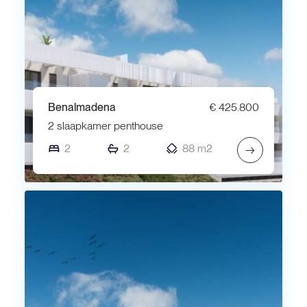
Benalmadena
€ 425.800
2 slaapkamer penthouse
2
2
88 m2
→