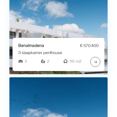
Benalmadena
€ 570.400
3 slaapkamer penthouse
3
2
110 m2
→