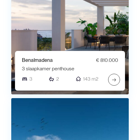
Benalmadena
€ 810.000
3 slaapkamer penthouse
3
2
143 m2
→