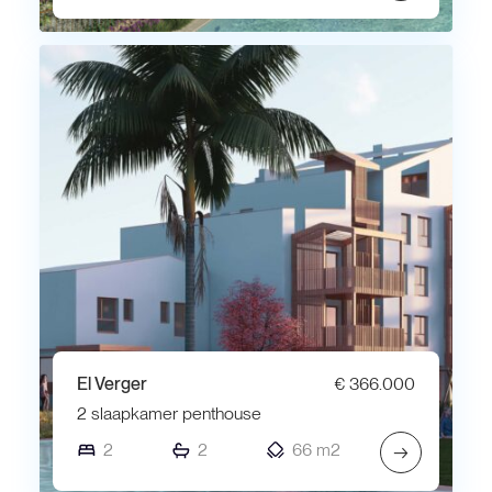
El Verger
€ 366.000
2 slaapkamer penthouse
2
2
66 m2
→