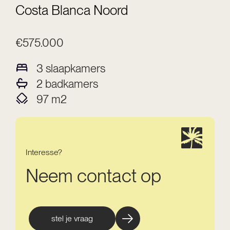
Costa Blanca Noord
€575.000
3
slaapkamers
2
badkamers
97
m2
Interesse?
Neem contact op
stel je vraag