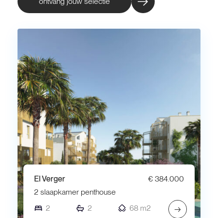
ontvang jouw selectie
El Verger
€ 384.000
2 slaapkamer penthouse
2
2
68 m2
→