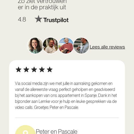
Zo ziet vertrouwen
er in de praktijk uit
4.8
Lees alle reviews
Via social media zijn we met jullie in aanraking gekomen en
vanaf de allereerste vraag perfect geholpen en geadviseerd
V
bij het aankopen van ons appartement in Spanje. Dank in het
o
bijzonder aan Lemke voor je hulp en leuke gesprekken via de
g
video calls. Groetjes Peter en Pascale.
e
Peter en Pascale