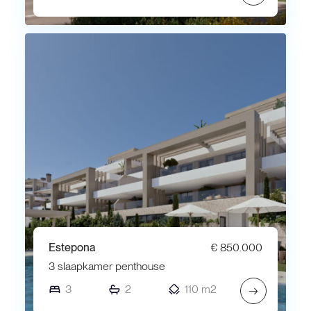
Estepona
€ 850.000
3 slaapkamer penthouse
3
2
110 m2
→