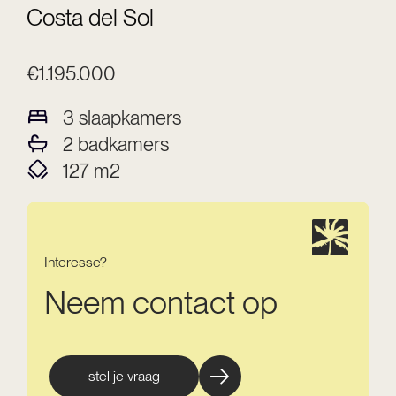
Costa del Sol
€1.195.000
3
slaapkamers
2
badkamers
127
m2
Interesse?
Neem contact op
stel je vraag