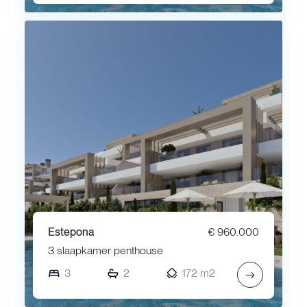
Estepona
€ 960.000
3 slaapkamer penthouse
3
2
172 m2
→