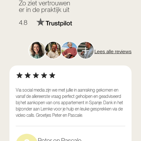
Zo ziet vertrouwen
er in de praktijk uit
4.8
Lees alle reviews
Via social media zijn we met jullie in aanraking gekomen en
vanaf de allereerste vraag perfect geholpen en geadviseerd
V
bij het aankopen van ons appartement in Spanje. Dank in het
o
bijzonder aan Lemke voor je hulp en leuke gesprekken via de
g
video calls. Groetjes Peter en Pascale.
e
Peter en Pascale