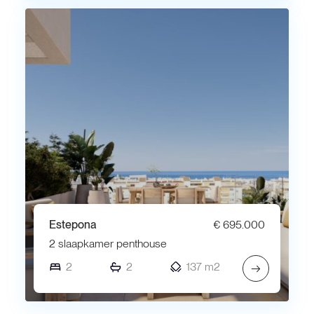
Estepona
€ 695.000
2 slaapkamer penthouse
2
2
137 m2
→