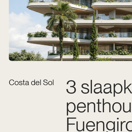
3 slaap
Costa del Sol
penthou
Fuengir