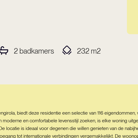
2
badkamers
232
m2
engirola, biedt deze residentie een selectie van 116 eigendomme
moderne en comfortabele levensstijl zoeken, is elke woning uitg
n. De locatie is ideaal voor degenen die willen genieten van de nabij
toegang tot internationale verbindingen vergemakkelijkt. De woonop