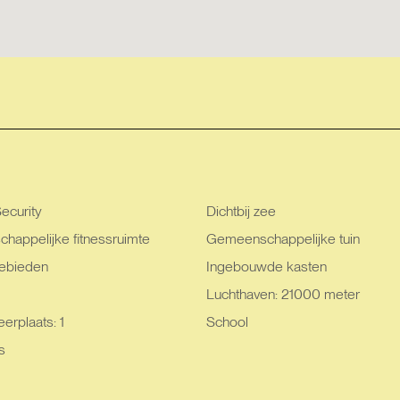
ecurity
Dichtbij zee
appelijke fitnessruimte
Gemeenschappelijke tuin
ebieden
Ingebouwde kasten
Luchthaven: 21000 meter
erplaats: 1
School
s