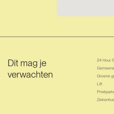
Dit mag je
24 Hour S
Gemeensch
verwachten
Groene g
Lift
Privéparke
Ziekenhui