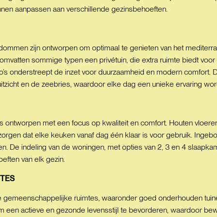
nen aanpassen aan verschillende gezinsbehoeften.
ommen zijn ontworpen om optimaal te genieten van het mediterrane
mvatten sommige typen een privétuin, die extra ruimte biedt voor 
o’s onderstreept de inzet voor duurzaamheid en modern comfort. De
itzicht en de zeebries, waardoor elke dag een unieke ervaring wor
is ontworpen met een focus op kwaliteit en comfort. Houten vloeren
zorgen dat elke keuken vanaf dag één klaar is voor gebruik. Inge
en. De indeling van de woningen, met opties van 2, 3 en 4 slaapkam
eften van elk gezin.
TES
me gemeenschappelijke ruimtes, waaronder goed onderhouden tui
 om een actieve en gezonde levensstijl te bevorderen, waardoor b