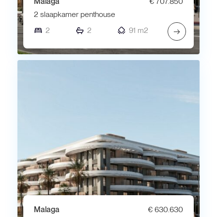
Malaga
€ 707.850
2 slaapkamer penthouse
2
2
91 m2
→
Malaga
€ 630.630