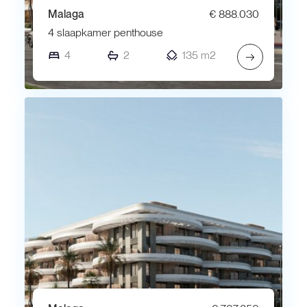
Malaga
€ 888.030
4 slaapkamer penthouse
4
2
135 m2
→