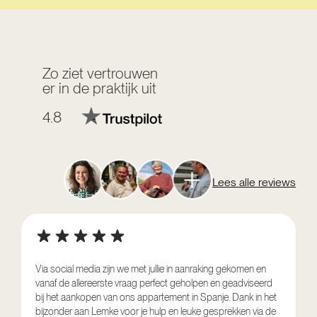
Zo ziet vertrouwen
er in de praktijk uit
4.8
Lees alle reviews
Via social media zijn we met jullie in aanraking gekomen en
vanaf de allereerste vraag perfect geholpen en geadviseerd
V
bij het aankopen van ons appartement in Spanje. Dank in het
o
bijzonder aan Lemke voor je hulp en leuke gesprekken via de
g