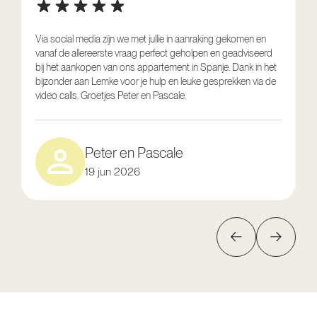
Via social media zijn we met jullie in aanraking gekomen en
vanaf de allereerste vraag perfect geholpen en geadviseerd
V
bij het aankopen van ons appartement in Spanje. Dank in het
o
bijzonder aan Lemke voor je hulp en leuke gesprekken via de
g
video calls. Groetjes Peter en Pascale.
e
Peter en Pascale
19 jun 2026