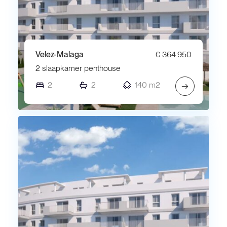
Velez-Malaga
€ 364.950
2 slaapkamer penthouse
2
2
140 m2
→