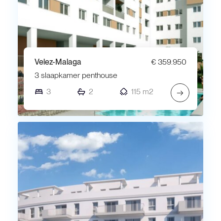
Velez-Malaga
€ 359.950
3 slaapkamer penthouse
3
2
115 m2
→