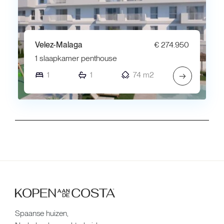
Velez-Malaga
€ 274.950
1 slaapkamer penthouse
1
1
74 m2
→
Spaanse huizen,