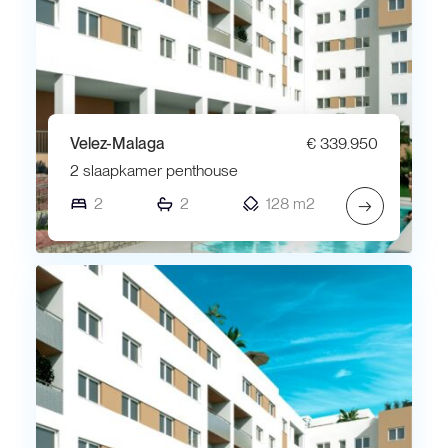
Velez-Malaga
€ 339.950
2 slaapkamer penthouse
2
2
128 m2
→