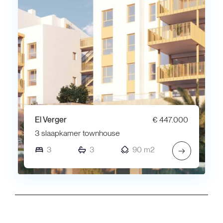
El Verger
€ 447.000
3 slaapkamer townhouse
3
3
90 m2
→