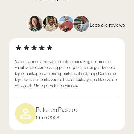
Lees alle reviews
Via social media zijn we met jullie in aanraking gekomen en
vanaf de allereerste vraag perfect geholpen en geadviseerd
V
bij het aankopen van ons appartement in Spanje. Dank in het
o
bijzonder aan Lemke voor je hulp en leuke gesprekken via de
g
video calls. Groetjes Peter en Pascale.
e
Peter en Pascale
19 jun 2026