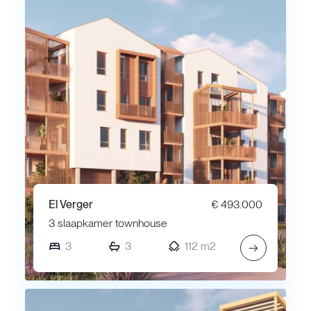
El Verger
€ 493.000
3 slaapkamer townhouse
3
3
112 m2
→