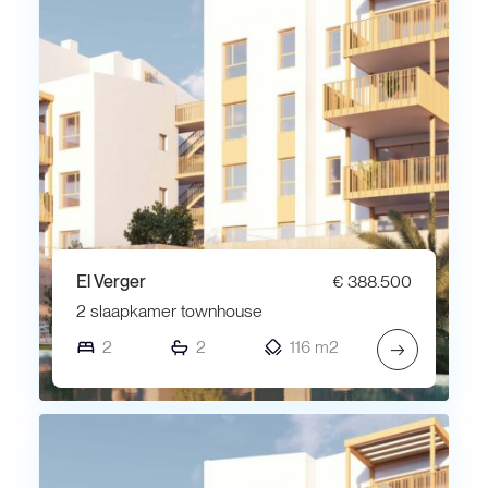
El Verger
€ 388.500
2 slaapkamer townhouse
2
2
116 m2
→