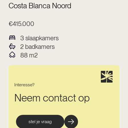
Costa Blanca Noord
€415.000
3
slaapkamers
2
badkamers
88
m2
Interesse?
Neem contact op
stel je vraag