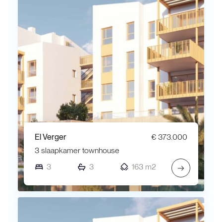
El Verger
€ 373.000
3 slaapkamer townhouse
3
3
163 m2
→