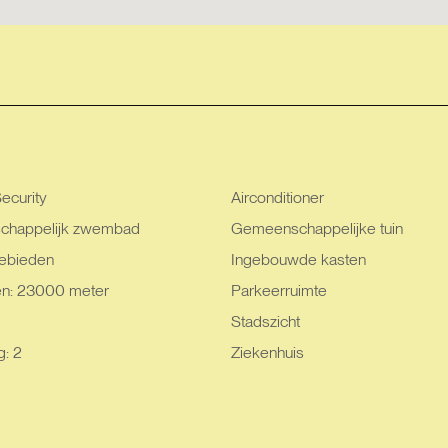
ecurity
Airconditioner
happelijk zwembad
Gemeenschappelijke tuin
ebieden
Ingebouwde kasten
en: 23000 meter
Parkeerruimte
Stadszicht
g: 2
Ziekenhuis