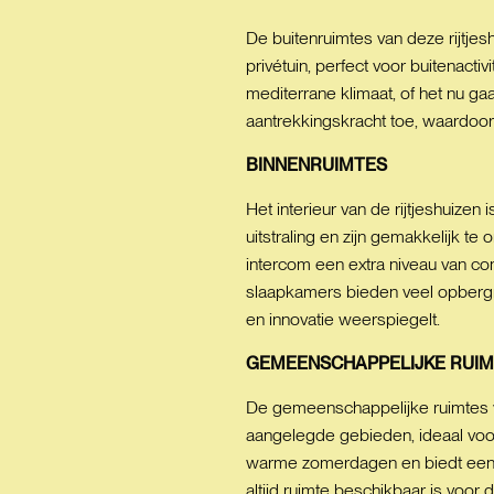
De buitenruimtes van deze rijtjes
privétuin, perfect voor buitenact
mediterrane klimaat, of het nu ga
aantrekkingskracht toe, waardoor
BINNENRUIMTES
Het interieur van de rijtjeshuize
uitstraling en zijn gemakkelijk t
intercom een extra niveau van co
slaapkamers bieden veel opbergr
en innovatie weerspiegelt.
GEMEENSCHAPPELIJKE
RUIM
De gemeenschappelijke ruimtes v
aangelegde gebieden, ideaal voor
warme zomerdagen en biedt een o
altijd ruimte beschikbaar is voo