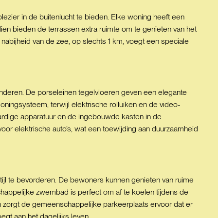
lezier in de buitenlucht te bieden. Elke woning heeft een
dien bieden de terrassen extra ruimte om te genieten van het
e nabijheid van de zee, op slechts 1 km, voegt een speciale
aranderen. De porseleinen tegelvloeren geven een elegante
oningsysteem, terwijl elektrische rolluiken en de video-
aardige apparatuur en de ingebouwde kasten in de
or elektrische auto’s, wat een toewijding aan duurzaamheid
tijl te bevorderen. De bewoners kunnen genieten van ruime
happelijke zwembad is perfect om af te koelen tijdens de
 zorgt de gemeenschappelijke parkeerplaats ervoor dat er
gt aan het dagelijks leven.