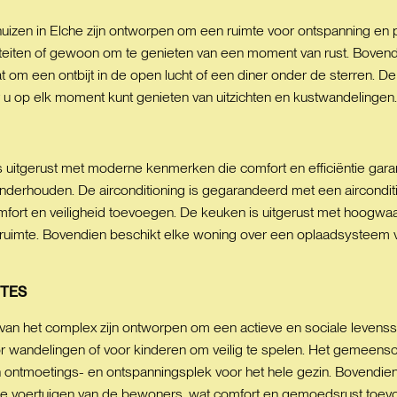
huizen in Elche zijn ontworpen om een ruimte voor ontspanning en p
iviteiten of gewoon om te genieten van een moment van rust. Boven
at om een ontbijt in de open lucht of een diner onder de sterren. D
 u op elk moment kunt genieten van uitzichten en kustwandelingen.
n is uitgerust met moderne kenmerken die comfort en efficiëntie g
e onderhouden. De airconditioning is gegarandeerd met een airconditi
mfort en veiligheid toevoegen. De keuken is uitgerust met hoogw
uimte. Bovendien beschikt elke woning over een oplaadsysteem vo
TES
an het complex zijn ontworpen om een actieve en sociale levenss
 wandelingen of voor kinderen om veilig te spelen. Het gemeensc
ntmoetings- en ontspanningsplek voor het hele gezin. Bovendien
r de voertuigen van de bewoners, wat comfort en gemoedsrust toevoe