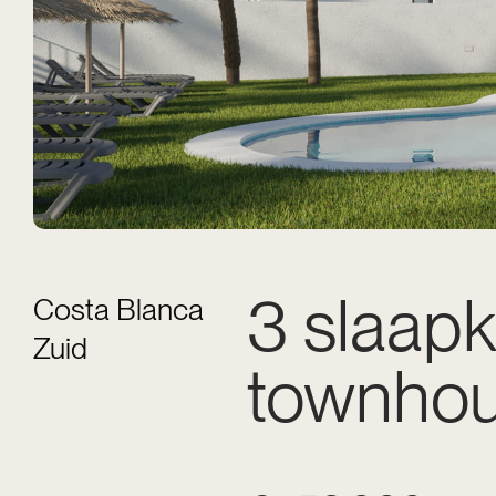
3 slaap
Costa Blanca
Zuid
townhou