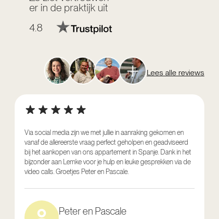
er in de praktijk uit
4.8
Lees alle reviews
Via social media zijn we met jullie in aanraking gekomen en
vanaf de allereerste vraag perfect geholpen en geadviseerd
V
bij het aankopen van ons appartement in Spanje. Dank in het
o
bijzonder aan Lemke voor je hulp en leuke gesprekken via de
g
video calls. Groetjes Peter en Pascale.
e
Peter en Pascale