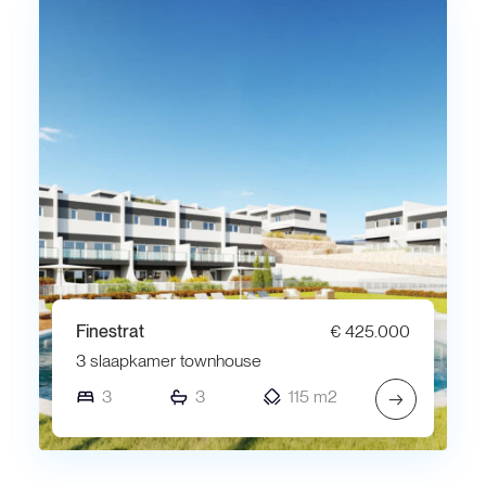
Finestrat
€ 425.000
3 slaapkamer townhouse
3
3
115 m2
→