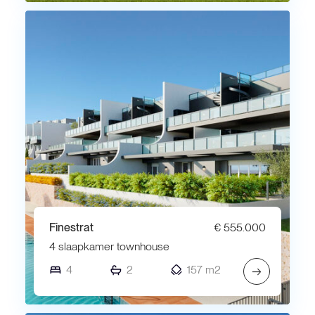
Finestrat
€ 555.000
4 slaapkamer townhouse
4
2
157 m2
→