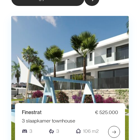
Finestrat
€ 525.000
3 slaapkamer townhouse
3
3
106 m2
→