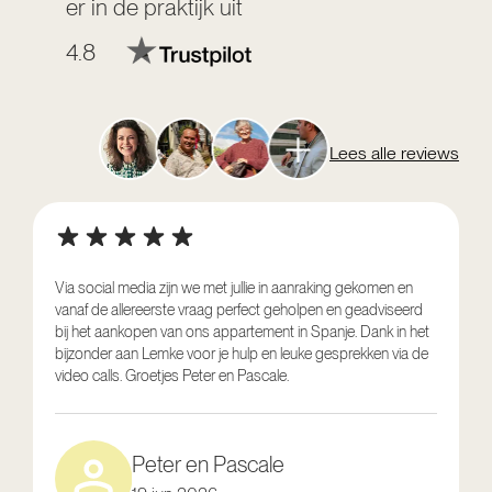
er in de praktijk uit
4.8
Lees alle reviews
Via social media zijn we met jullie in aanraking gekomen en
vanaf de allereerste vraag perfect geholpen en geadviseerd
V
bij het aankopen van ons appartement in Spanje. Dank in het
o
bijzonder aan Lemke voor je hulp en leuke gesprekken via de
g
video calls. Groetjes Peter en Pascale.
e
Peter en Pascale