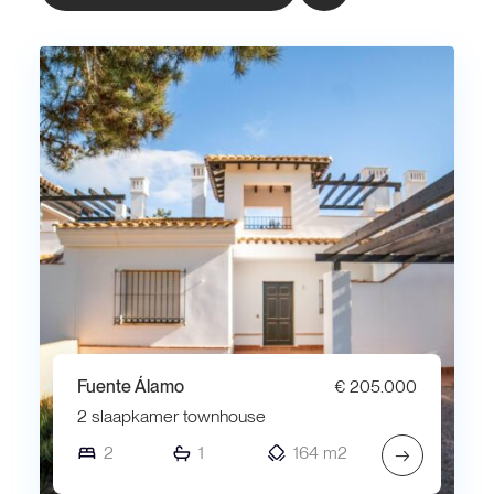
Fuente Álamo
€ 205.000
2 slaapkamer townhouse
2
1
164 m2
→