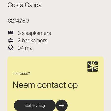
Costa Calida
€274.780
3
slaapkamers
2
badkamers
94
m2
Interesse?
Neem contact op
stel je vraag