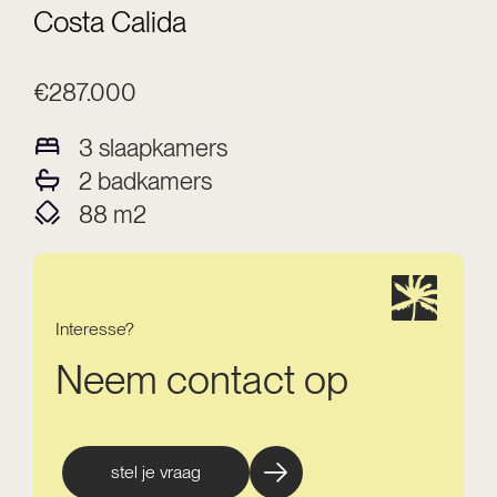
Costa Calida
€287.000
3
slaapkamers
2
badkamers
88
m2
Interesse?
Neem contact op
stel je vraag