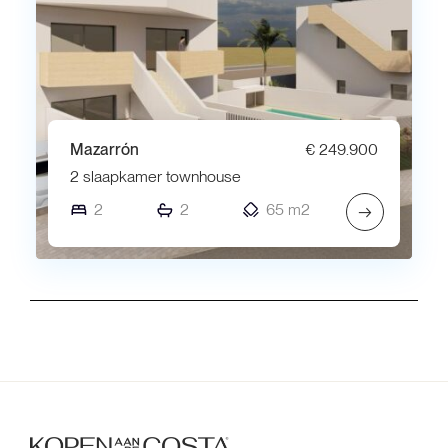
Mazarrón
€ 249.900
2 slaapkamer townhouse
2
2
65 m2
→