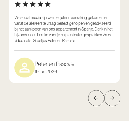
Via social media zijn we met jullie in aanraking gekomen en
vanaf de allereerste vraag perfect geholpen en geadviseerd
V
bij het aankopen van ons appartement in Spanje. Dank in het
o
bijzonder aan Lemke voor je hulp en leuke gesprekken via de
g
video calls. Groetjes Peter en Pascale.
e
Peter en Pascale
19 jun 2026