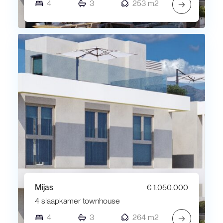
4
3
253 m2
→
Mijas
€ 1.050.000
4 slaapkamer townhouse
4
3
264 m2
→