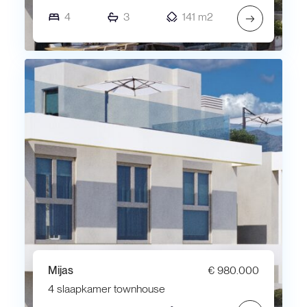
4
3
141 m2
→
Mijas
€ 980.000
4 slaapkamer townhouse