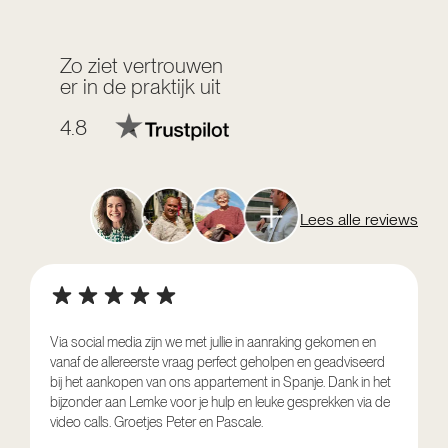
Zo ziet vertrouwen
er in de praktijk uit
4.8
Lees alle reviews
Via social media zijn we met jullie in aanraking gekomen en
vanaf de allereerste vraag perfect geholpen en geadviseerd
V
bij het aankopen van ons appartement in Spanje. Dank in het
o
bijzonder aan Lemke voor je hulp en leuke gesprekken via de
g
video calls. Groetjes Peter en Pascale.
e