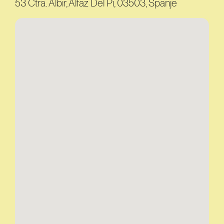
53 Ctra. Albir, Alfaz Del Pi, 03503, Spanje