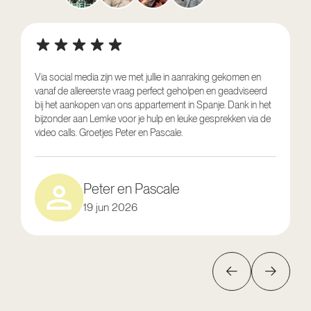
Via social media zijn we met jullie in aanraking gekomen en
vanaf de allereerste vraag perfect geholpen en geadviseerd
V
bij het aankopen van ons appartement in Spanje. Dank in het
o
bijzonder aan Lemke voor je hulp en leuke gesprekken via de
g
video calls. Groetjes Peter en Pascale.
e
Peter en Pascale
19 jun 2026