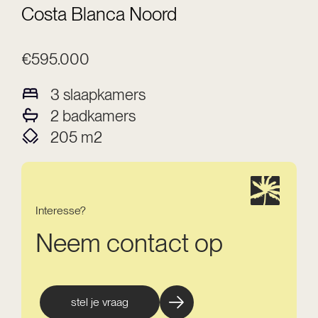
Costa Blanca Noord
€595.000
3
slaapkamers
2
badkamers
205
m2
Interesse?
Neem contact op
stel je vraag