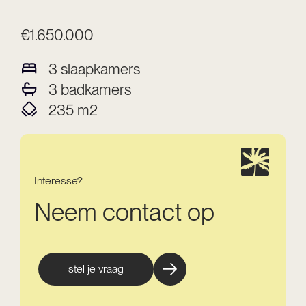
€1.650.000
3
slaapkamers
3
badkamers
235
m2
Interesse?
Neem contact op
stel je vraag