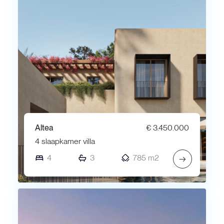
Altea
€ 3.450.000
4 slaapkamer villa
4
3
785 m2
→