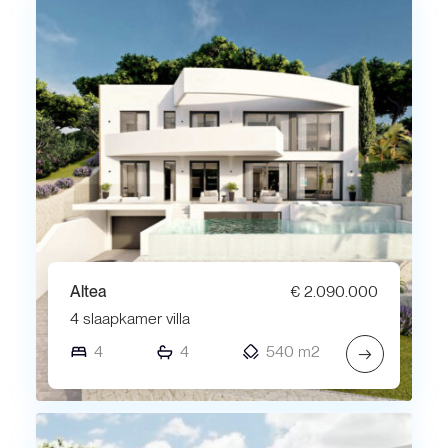
Altea
€ 2.090.000
4 slaapkamer villa
4
4
540 m2
→