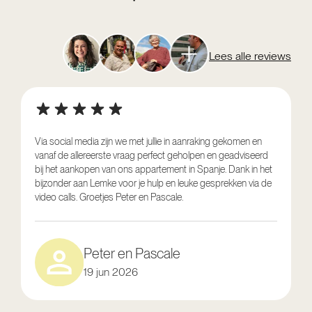
Lees alle reviews
Via social media zijn we met jullie in aanraking gekomen en
vanaf de allereerste vraag perfect geholpen en geadviseerd
V
bij het aankopen van ons appartement in Spanje. Dank in het
o
bijzonder aan Lemke voor je hulp en leuke gesprekken via de
g
video calls. Groetjes Peter en Pascale.
e
Peter en Pascale
19 jun 2026