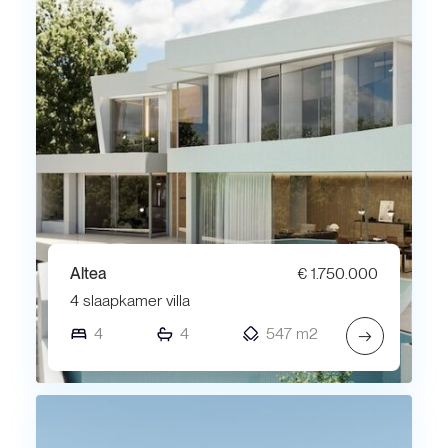
Altea
€ 1.750.000
4 slaapkamer villa
4
4
547 m2
→