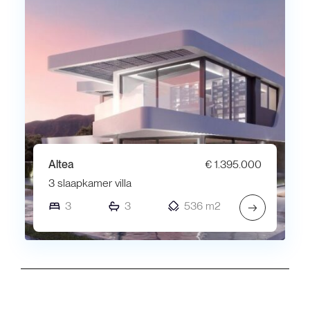
Altea
€ 1.395.000
3 slaapkamer villa
3
3
536 m2
→