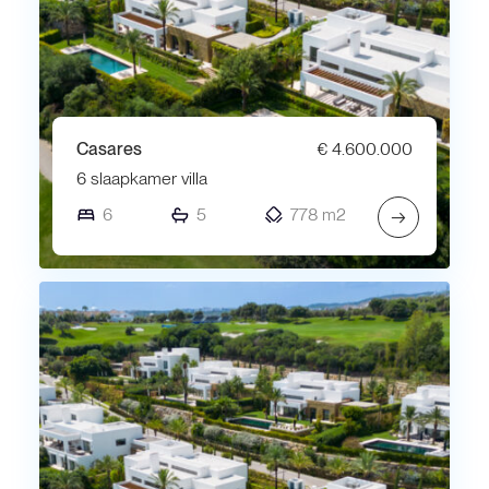
Casares
€ 4.600.000
6 slaapkamer villa
6
5
778 m2
→