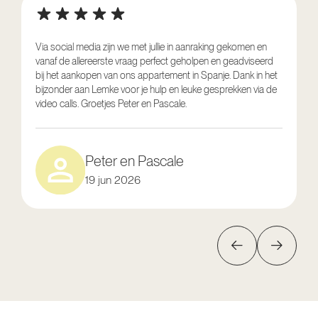
Via social media zijn we met jullie in aanraking gekomen en
vanaf de allereerste vraag perfect geholpen en geadviseerd
V
bij het aankopen van ons appartement in Spanje. Dank in het
o
bijzonder aan Lemke voor je hulp en leuke gesprekken via de
g
video calls. Groetjes Peter en Pascale.
e
Peter en Pascale
19 jun 2026