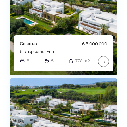
Casares
€ 5.000.000
6 slaapkamer villa
6
5
778 m2
→