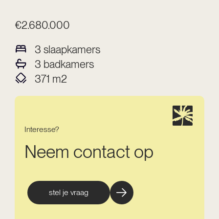
€2.680.000
3
slaapkamers
3
badkamers
371
m2
Interesse?
Neem contact op
stel je vraag