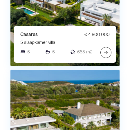
Casares
€ 4.800.000
5 slaapkamer villa
5
5
655 m2
→