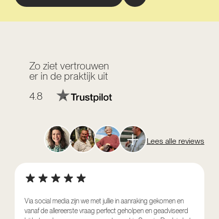
Zo ziet vertrouwen
er in de praktijk uit
4.8
Lees alle reviews
Via social media zijn we met jullie in aanraking gekomen en
vanaf de allereerste vraag perfect geholpen en geadviseerd
V