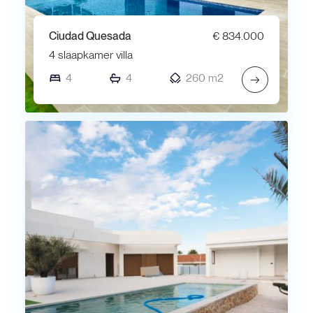
Ciudad Quesada
€ 834.000
4 slaapkamer villa
4
4
260 m2
→