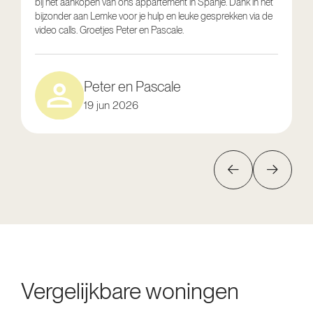
bij het aankopen van ons appartement in Spanje. Dank in het
o
bijzonder aan Lemke voor je hulp en leuke gesprekken via de
g
video calls. Groetjes Peter en Pascale.
e
Peter en Pascale
19 jun 2026
Vergelijkbare woningen