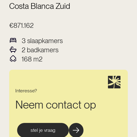
Costa Blanca Zuid
€871.162
3
slaapkamers
2
badkamers
168
m2
Interesse?
Neem contact op
stel je vraag