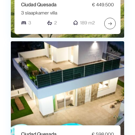
Ciudad Quesada
€ 449.500
3 slaapkamer villa
3
2
189 m2
→
Ciudad Quesada
€ 598.000