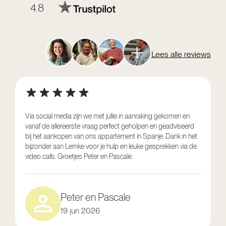
4.8
Lees alle reviews
Via social media zijn we met jullie in aanraking gekomen en
vanaf de allereerste vraag perfect geholpen en geadviseerd
V
bij het aankopen van ons appartement in Spanje. Dank in het
o
bijzonder aan Lemke voor je hulp en leuke gesprekken via de
g
video calls. Groetjes Peter en Pascale.
e
Peter en Pascale
19 jun 2026