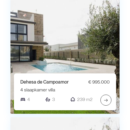
Dehesa de Campoamor
€ 995.000
4 slaapkamer villa
4
3
239 m2
→