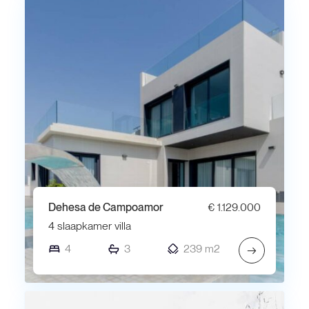
Dehesa de Campoamor
€ 1.129.000
4 slaapkamer villa
4
3
239 m2
→