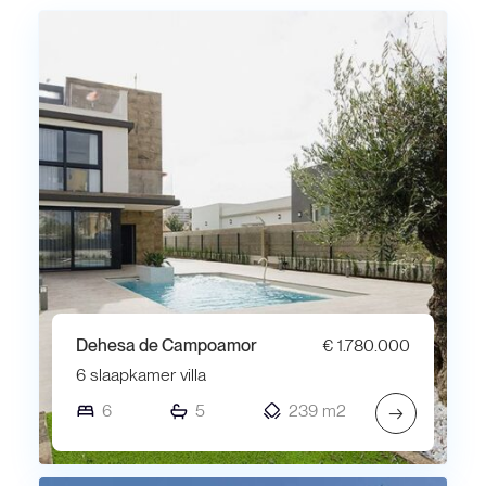
Dehesa de Campoamor
€ 1.780.000
6 slaapkamer villa
6
5
239 m2
→