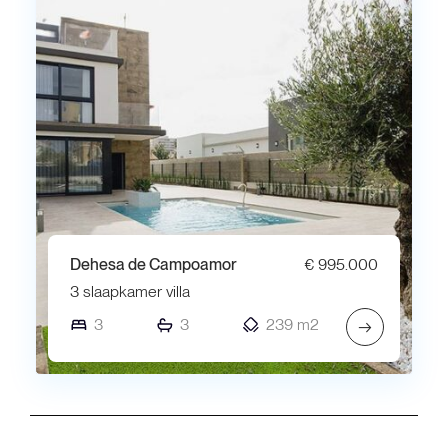
Dehesa de Campoamor
€ 995.000
3 slaapkamer villa
3
3
239 m2
→