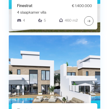
Finestrat
€ 1.400.000
4 slaapkamer villa
4
5
460 m2
→