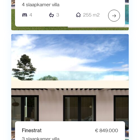
4 slaapkamer villa
4
3
255 m2
→
Finestrat
€ 849.000
3 slaapkamer villa