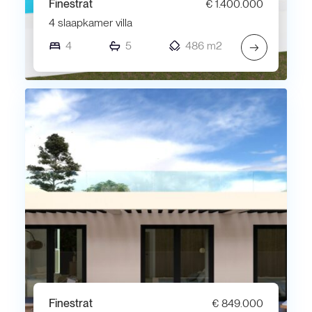
Finestrat
€ 1.400.000
4 slaapkamer villa
4
5
486 m2
→
Finestrat
€ 849.000