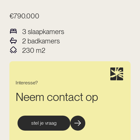
€790.000
3
slaapkamers
2
badkamers
230
m2
Interesse?
Neem contact op
stel je vraag