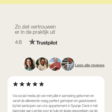
Zo ziet vertrouwen
er in de praktijk uit
4.8
Lees alle reviews
Via social media zijn we met jullie in aanraking gekomen en
vanaf de allereerste vraag perfect geholpen en geadviseerd
V
bij het aankopen van ons appartement in Spanje. Dank in het
o
bijzonder aan Lemke voor je hulp en leuke gesprekken via de
g