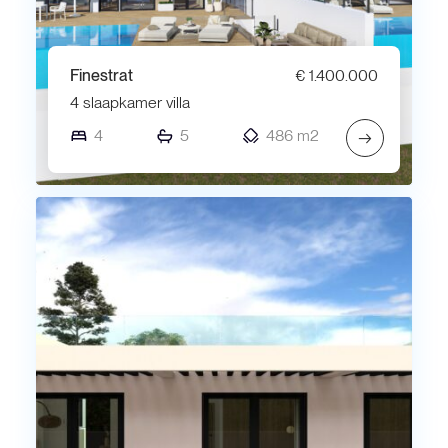
Finestrat
€ 1.400.000
4 slaapkamer villa
4
5
486 m2
→