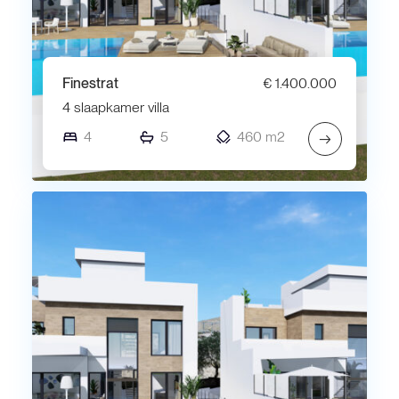
Finestrat
€ 1.400.000
4 slaapkamer villa
4
5
460 m2
→