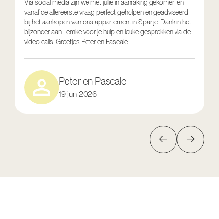
Via social media zijn we met jullie in aanraking gekomen en
vanaf de allereerste vraag perfect geholpen en geadviseerd
V
bij het aankopen van ons appartement in Spanje. Dank in het
o
bijzonder aan Lemke voor je hulp en leuke gesprekken via de
g
video calls. Groetjes Peter en Pascale.
e
Peter en Pascale
19 jun 2026