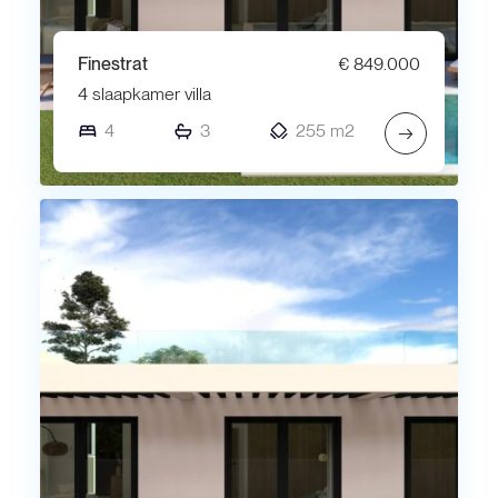
Finestrat
€ 849.000
4 slaapkamer villa
4
3
255 m2
→