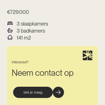
€729.000
3
slaapkamers
3
badkamers
141
m2
Interesse?
Neem contact op
stel je vraag