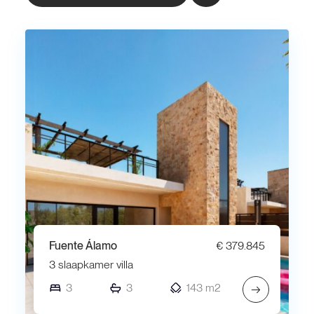
Fuente Álamo
€ 379.845
3 slaapkamer villa
3
3
143 m2
→