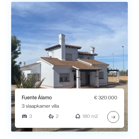
Fuente Álamo
€ 320.000
3 slaapkamer villa
3
2
180 m2
→