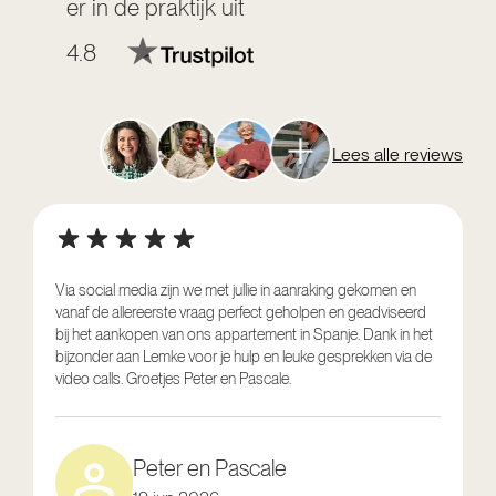
er in de praktijk uit
4.8
Lees alle reviews
Via social media zijn we met jullie in aanraking gekomen en
vanaf de allereerste vraag perfect geholpen en geadviseerd
V
bij het aankopen van ons appartement in Spanje. Dank in het
o
bijzonder aan Lemke voor je hulp en leuke gesprekken via de
g
video calls. Groetjes Peter en Pascale.
e
Peter en Pascale