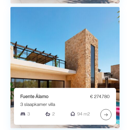
Fuente Álamo
€ 274.780
3 slaapkamer villa
3
2
94 m2
→