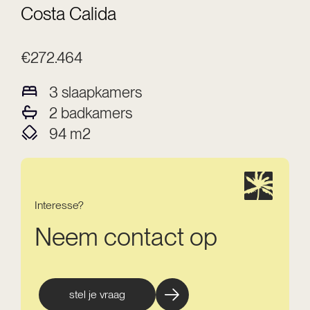
Costa Calida
€272.464
3
slaapkamers
2
badkamers
94
m2
Interesse?
Neem contact op
stel je vraag