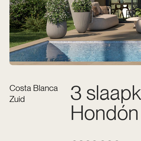
3 slaapk
Costa Blanca
Zuid
Hondón 