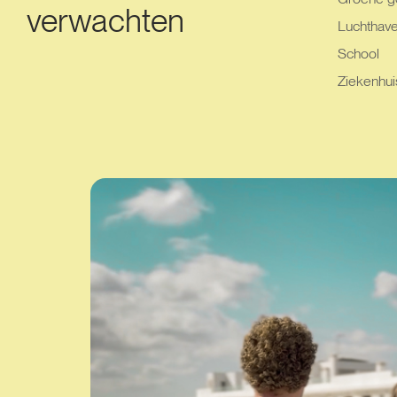
verwachten
Luchthav
School
Ziekenhui