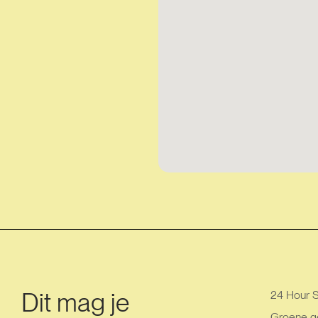
Dit mag je
24 Hour S
Groene g