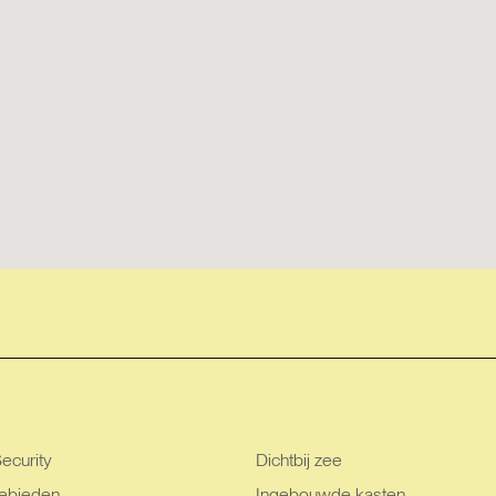
ecurity
Dichtbij zee
ebieden
Ingebouwde kasten