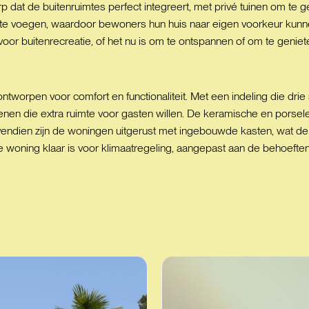
at de buitenruimtes perfect integreert, met privé tuinen om te ge
e voegen, waardoor bewoners hun huis naar eigen voorkeur kunnen 
oor buitenrecreatie, of het nu is om te ontspannen of om te genie
ontworpen voor comfort en functionaliteit. Met een indeling die d
enen die extra ruimte voor gasten willen. De keramische en porsele
ndien zijn de woningen uitgerust met ingebouwde kasten, wat de op
de woning klaar is voor klimaatregeling, aangepast aan de behoeften