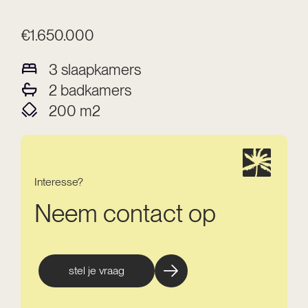
€1.650.000
3
slaapkamers
2
badkamers
200
m2
Interesse?
Neem contact op
stel je vraag