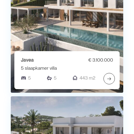
Javea
€ 3.100.000
5 slaapkamer villa
5
5
443 m2
→