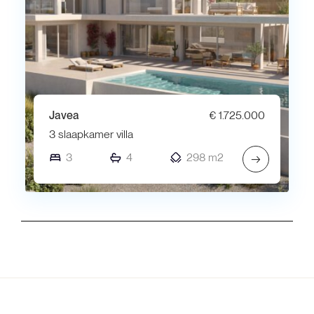
Javea
€ 1.725.000
3 slaapkamer villa
3
4
298 m2
→