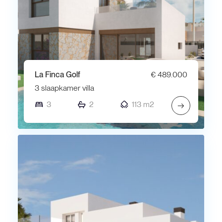
La Finca Golf
€ 489.000
3 slaapkamer villa
3
2
113 m2
→