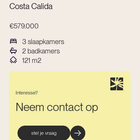
Costa Calida
€579.000
3
slaapkamers
2
badkamers
121
m2
Interesse?
Neem contact op
stel je vraag