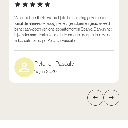
Via social media zijn we met jullie in aanraking gekomen en
vanaf de allereerste vraag perfect geholpen en geadviseerd
V
bij het aankopen van ons appartement in Spanje. Dank in het
o
bijzonder aan Lemke voor je hulp en leuke gesprekken via de
g
video calls. Groetjes Peter en Pascale.
e
Peter en Pascale
19 jun 2026