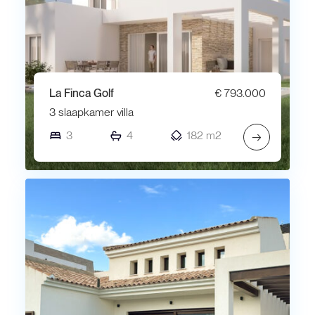
La Finca Golf
€ 793.000
3 slaapkamer villa
3
4
182 m2
→