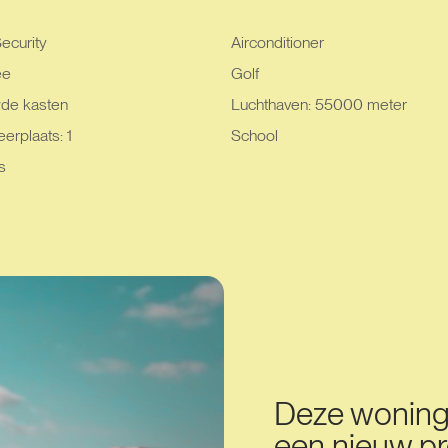
ecurity
Airconditioner
ee
Golf
de kasten
Luchthaven: 55000 meter
erplaats: 1
School
s
Deze woning 
een nieuw pr