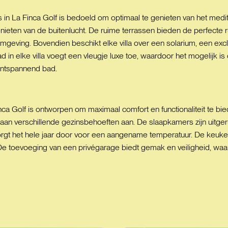
’s in La Finca Golf is bedoeld om optimaal te genieten van het medi
nieten van de buitenlucht. De ruime terrassen bieden de perfecte 
e omgeving. Bovendien beschikt elke villa over een solarium, een ex
 in elke villa voegt een vleugje luxe toe, waardoor het mogelijk
ontspannend bad.
a Finca Golf is ontworpen om maximaal comfort en functionaliteit te
n verschillende gezinsbehoeften aan. De slaapkamers zijn uitger
gt het hele jaar door voor een aangename temperatuur. De keuke
n. De toevoeging van een privégarage biedt gemak en veiligheid, waa