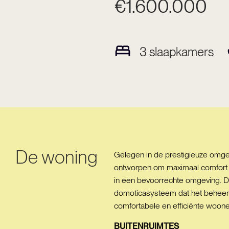
€1.600.000
3
slaapkamers
De woning
Gelegen in de prestigieuze omgevi
ontworpen om maximaal comfort en
in een bevoorrechte omgeving. De
domoticasysteem dat het beheer v
comfortabele en efficiënte wooner
BUITENRUIMTES