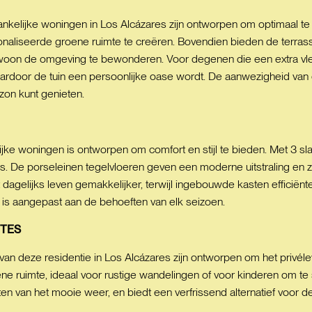
nkelijke woningen in Los Alcázares zijn ontworpen om optimaal te 
onaliseerde groene ruimte te creëren. Bovendien bieden de terrass
gewoon de omgeving te bewonderen. Voor degenen die een extra vle
door de tuin een persoonlijke oase wordt. De aanwezigheid van een 
 zon kunt genieten.
lijke woningen is ontworpen om comfort en stijl te bieden. Met 3 
. De porseleinen tegelvloeren geven een moderne uitstraling en zi
gelijks leven gemakkelijker, terwijl ingebouwde kasten efficiënte 
jd is aangepast aan de behoeften van elk seizoen.
TES
n deze residentie in Los Alcázares zijn ontworpen om het privél
ne ruimte, ideaal voor rustige wandelingen of voor kinderen om 
eten van het mooie weer, en biedt een verfrissend alternatief voo