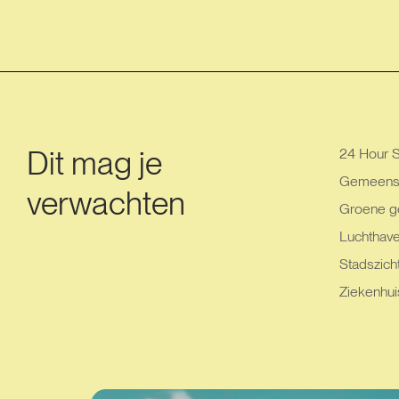
Dit mag je
24 Hour S
Gemeensc
verwachten
Groene g
Luchthav
Stadszich
Ziekenhui