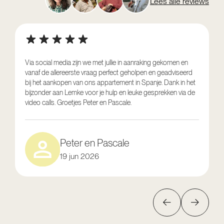
Lees alle reviews
Via social media zijn we met jullie in aanraking gekomen en
vanaf de allereerste vraag perfect geholpen en geadviseerd
V
bij het aankopen van ons appartement in Spanje. Dank in het
o
bijzonder aan Lemke voor je hulp en leuke gesprekken via de
g
video calls. Groetjes Peter en Pascale.
e
Peter en Pascale
19 jun 2026