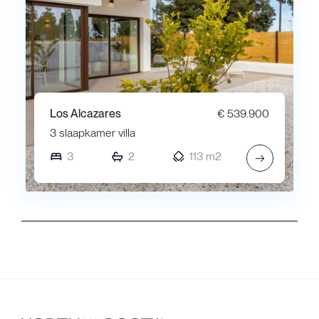
Los Alcazares
€ 539.900
3 slaapkamer villa
3
2
113 m2
→