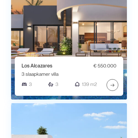
Los Alcazares
€ 550.000
3 slaapkamer villa
3
3
139 m2
→