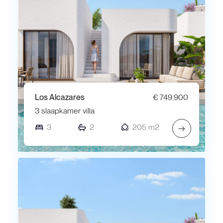
Los Alcazares
€ 749.900
3 slaapkamer villa
3
2
205 m2
→