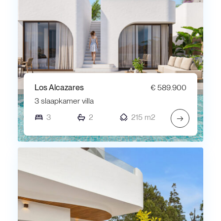
Los Alcazares
€ 589.900
3 slaapkamer villa
3
2
215 m2
→