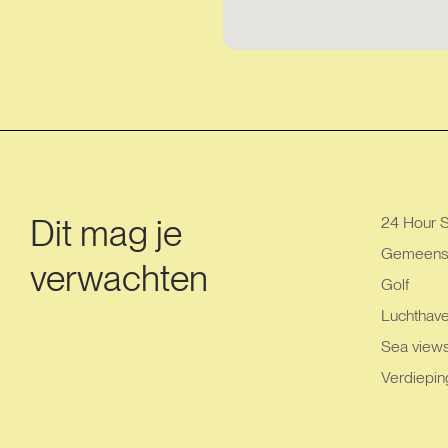
Dit mag je
24 Hour S
Gemeensch
verwachten
Golf
Luchthav
Sea view
Verdiepin