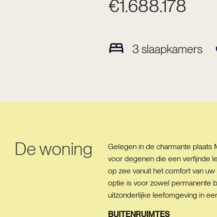
€1.688.178
3
slaapkamers
De woning
Gelegen in de charmante plaats M
voor degenen die een verfijnde l
op zee vanuit het comfort van uw 
optie is voor zowel permanente b
uitzonderlijke leefomgeving in e
BUITENRUIMTES