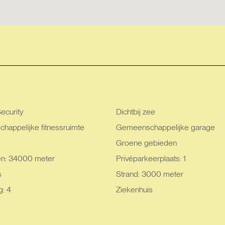
ecurity
Dichtbij zee
appelijke fitnessruimte
Gemeenschappelijke garage
Groene gebieden
en: 34000 meter
Privéparkeerplaats: 1
s
Strand: 3000 meter
g: 4
Ziekenhuis