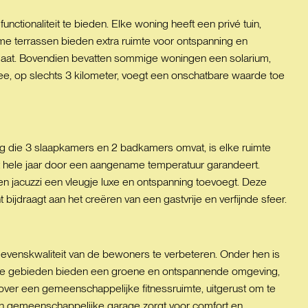
tionaliteit te bieden. Elke woning heeft een privé tuin,
ime terrassen bieden extra ruimte voor ontspanning en
limaat. Bovendien bevatten sommige woningen een solarium,
zee, op slechts 3 kilometer, voegt een onschatbare waarde toe
ng die 3 slaapkamers en 2 badkamers omvat, is elke ruimte
het hele jaar door een aangename temperatuur garandeert.
n jacuzzi een vleugje luxe en ontspanning toevoegt. Deze
jdraagt aan het creëren van een gastvrije en verfijnde sfeer.
evenskwaliteit van de bewoners te verbeteren. Onder hen is
ne gebieden bieden een groene en ontspannende omgeving,
over een gemeenschappelijke fitnessruimte, uitgerust om te
en gemeenschappelijke garage zorgt voor comfort en