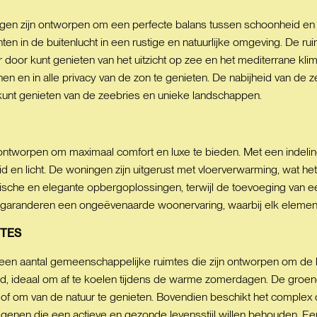
en zijn ontworpen om een perfecte balans tussen schoonheid en func
en in de buitenlucht in een rustige en natuurlijke omgeving. De ru
r door kunt genieten van het uitzicht op zee en het mediterrane k
en en in alle privacy van de zon te genieten. De nabijheid van de 
unt genieten van de zeebries en unieke landschappen.
 ontworpen om maximaal comfort en luxe te bieden. Met een indeli
id en licht. De woningen zijn uitgerust met vloerverwarming, wat 
che en elegante opbergoplossingen, terwijl de toevoeging van ee
 garanderen een ongeëvenaarde woonervaring, waarbij elk element bi
TES
en aantal gemeenschappelijke ruimtes die zijn ontworpen om de l
 ideaal om af te koelen tijdens de warme zomerdagen. De groe
 of om van de natuur te genieten. Bovendien beschikt het complex 
genen die een actieve en gezonde levensstijl willen behouden. E