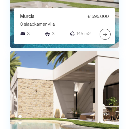
Murcia
€ 595.000
3 slaapkamer villa
3
3
145 m2
→