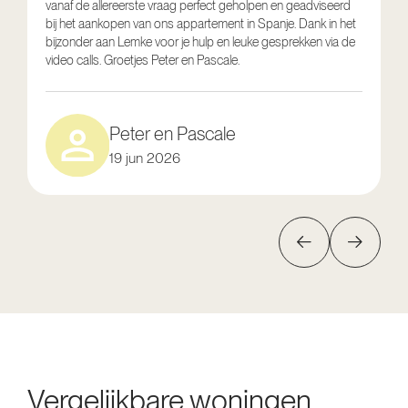
vanaf de allereerste vraag perfect geholpen en geadviseerd
V
bij het aankopen van ons appartement in Spanje. Dank in het
o
bijzonder aan Lemke voor je hulp en leuke gesprekken via de
g
video calls. Groetjes Peter en Pascale.
e
Peter en Pascale
19 jun 2026
Vergelijkbare woningen