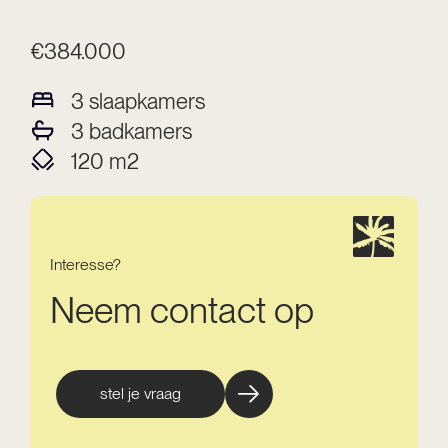
€384.000
3
slaapkamers
3
badkamers
120
m2
Interesse?
Neem contact op
stel je vraag