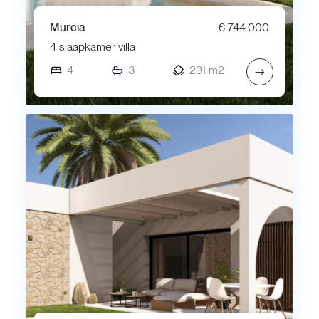
Murcia
€ 744.000
4 slaapkamer villa
4
3
231 m2
→