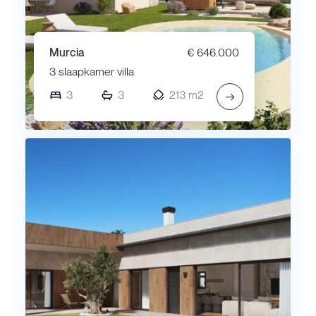
Murcia
€ 646.000
3 slaapkamer villa
3
3
213 m2
→