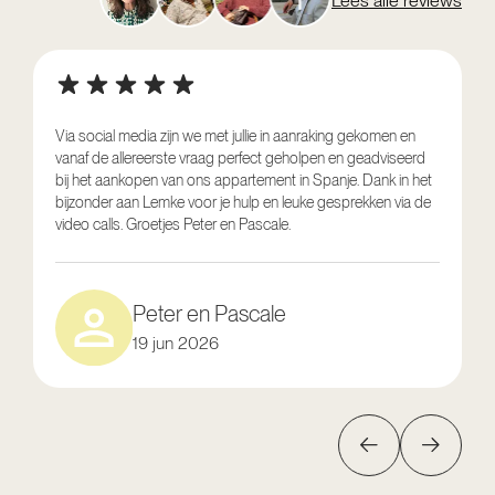
Lees alle reviews
Via social media zijn we met jullie in aanraking gekomen en
vanaf de allereerste vraag perfect geholpen en geadviseerd
V
bij het aankopen van ons appartement in Spanje. Dank in het
o
bijzonder aan Lemke voor je hulp en leuke gesprekken via de
g
video calls. Groetjes Peter en Pascale.
e
Peter en Pascale
19 jun 2026