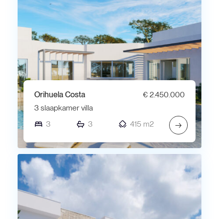
Orihuela Costa
€ 2.450.000
3 slaapkamer villa
3
3
415 m2
→