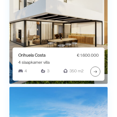
Orihuela Costa
€ 1.600.000
4 slaapkamer villa
4
3
350 m2
→