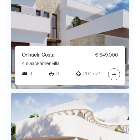
Orihuela Costa
€ 649.000
4 slaapkamer villa
4
3
204 m2
→