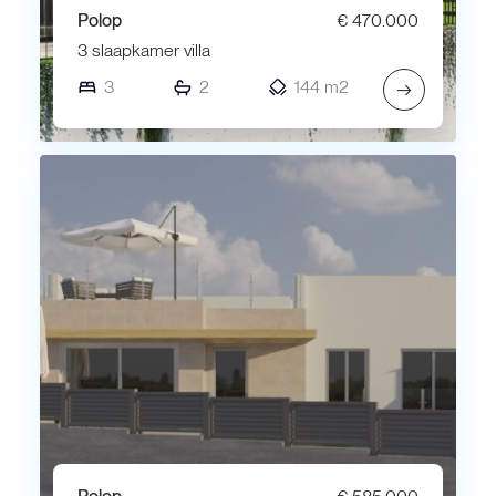
Polop
€ 470.000
3 slaapkamer villa
3
2
144 m2
→