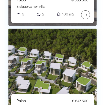
Polop
€ 585.000
3 slaapkamer villa
3
2
100 m2
→
Polop
€ 647.500