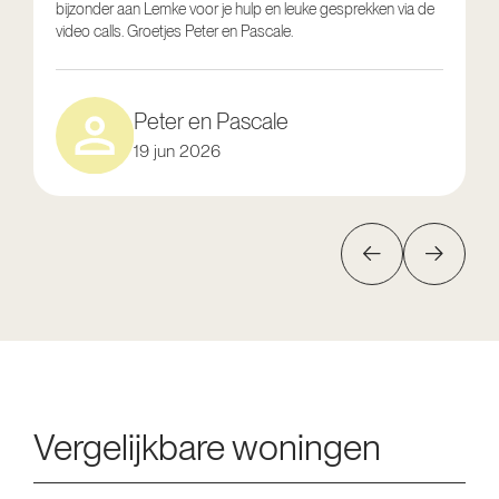
bijzonder aan Lemke voor je hulp en leuke gesprekken via de
g
video calls. Groetjes Peter en Pascale.
e
Peter en Pascale
19 jun 2026
Vergelijkbare woningen