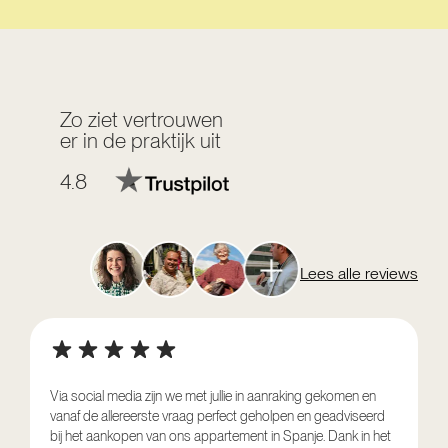
Zo ziet vertrouwen
er in de praktijk uit
4.8
Lees alle reviews
Via social media zijn we met jullie in aanraking gekomen en
vanaf de allereerste vraag perfect geholpen en geadviseerd
V
bij het aankopen van ons appartement in Spanje. Dank in het
o