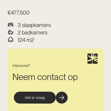
€477.500
3
slaapkamers
2
badkamers
124
m2
Interesse?
Neem contact op
stel je vraag