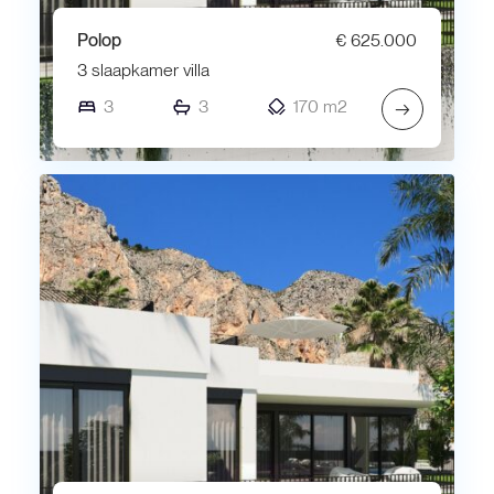
Polop
€ 625.000
3 slaapkamer villa
3
3
170 m2
→