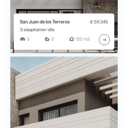
San Juan de los Terreros
€ 511.345
3 slaapkamer villa
3
2
122 m2
→