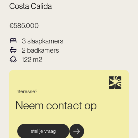
Costa Calida
€585.000
3
slaapkamers
2
badkamers
122
m2
Interesse?
Neem contact op
stel je vraag