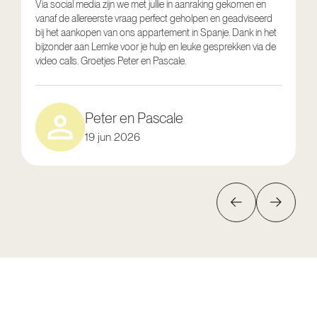
Via social media zijn we met jullie in aanraking gekomen en
vanaf de allereerste vraag perfect geholpen en geadviseerd
V
bij het aankopen van ons appartement in Spanje. Dank in het
o
bijzonder aan Lemke voor je hulp en leuke gesprekken via de
g
video calls. Groetjes Peter en Pascale.
e
Peter en Pascale
19 jun 2026