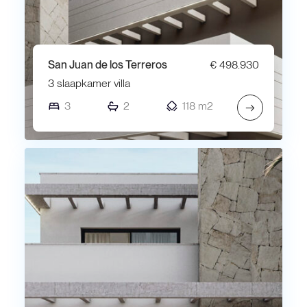
San Juan de los Terreros
€ 498.930
3 slaapkamer villa
3
2
118 m2
→