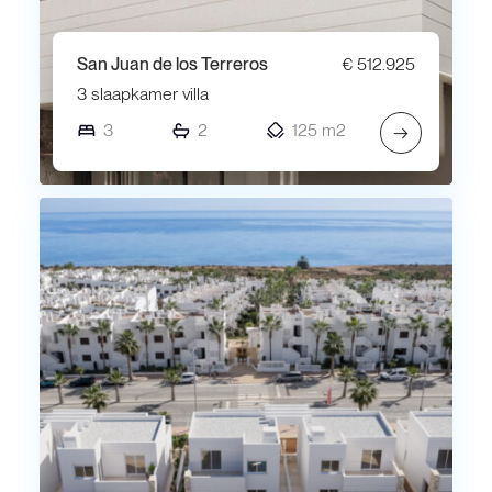
San Juan de los Terreros
€ 512.925
3 slaapkamer villa
3
2
125 m2
→