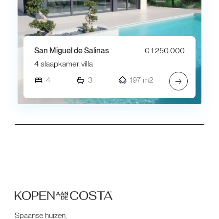
San Miguel de Salinas
€ 1.250.000
4 slaapkamer villa
4
3
197 m2
→
Spaanse huizen,