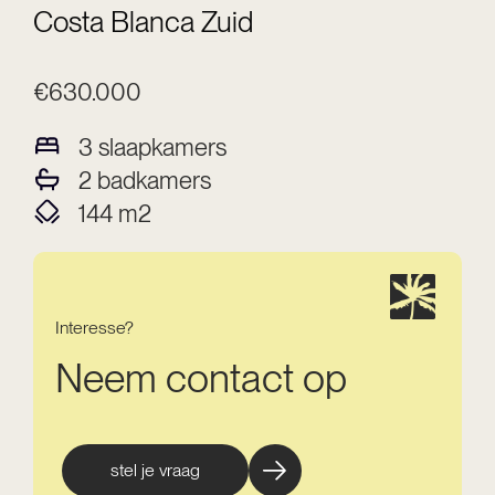
Costa Blanca Zuid
€630.000
3
slaapkamers
2
badkamers
144
m2
Interesse?
Neem contact op
stel je vraag