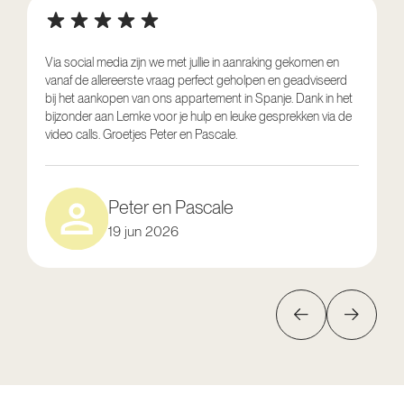
Via social media zijn we met jullie in aanraking gekomen en
vanaf de allereerste vraag perfect geholpen en geadviseerd
V
bij het aankopen van ons appartement in Spanje. Dank in het
o
bijzonder aan Lemke voor je hulp en leuke gesprekken via de
g
video calls. Groetjes Peter en Pascale.
e
Peter en Pascale
19 jun 2026