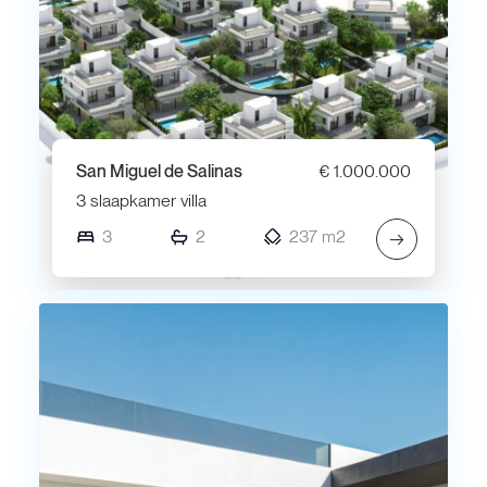
San Miguel de Salinas
€ 1.000.000
3 slaapkamer villa
3
2
237 m2
→