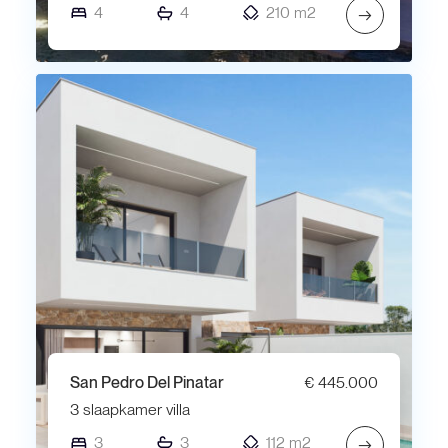
4
4
210 m2
→
San Pedro Del Pinatar
€ 445.000
3 slaapkamer villa
3
3
112 m2
→