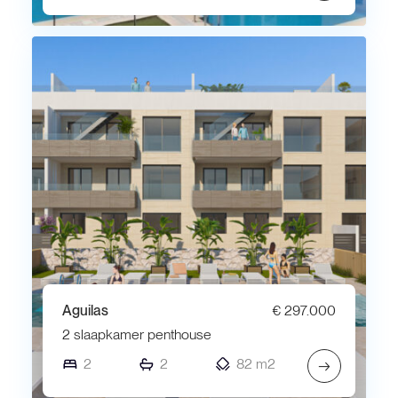
Aguilas
€ 297.000
2 slaapkamer penthouse
2
2
82 m2
→