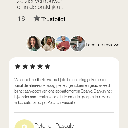
Zo ziet vertrouwen
er in de praktijk uit
4.8
Lees alle reviews
Via social media zijn we met jullie in aanraking gekomen en
vanaf de allereerste vraag perfect geholpen en geadviseerd
V
bij het aankopen van ons appartement in Spanje. Dank in het
o
bijzonder aan Lemke voor je hulp en leuke gesprekken via de
g
video calls. Groetjes Peter en Pascale.
e
Peter en Pascale