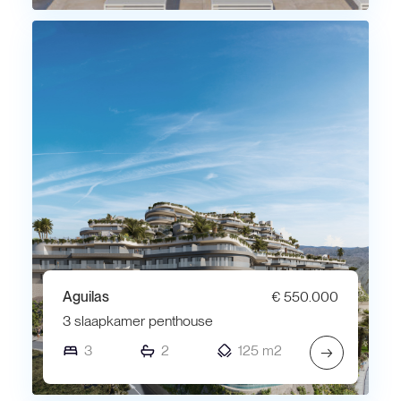
Aguilas
€ 550.000
3 slaapkamer penthouse
3
2
125 m2
→