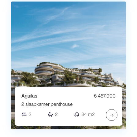
Aguilas
€ 457.000
2 slaapkamer penthouse
2
2
84 m2
→