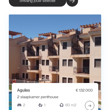
ontvang jouw selectie
Aguilas
€ 132.000
2 slaapkamer penthouse
2
1
60 m2
→