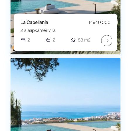
La Capellania
€ 940.000
2 slaapkamer villa
2
2
88 m2
→