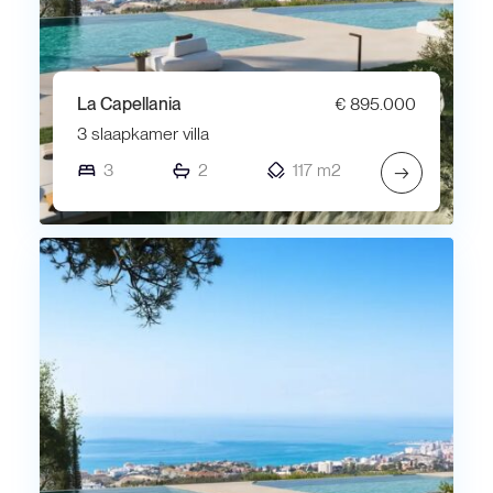
La Capellania
€ 895.000
3 slaapkamer villa
3
2
117 m2
→