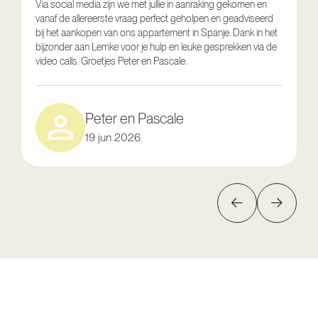
Via social media zijn we met jullie in aanraking gekomen en
vanaf de allereerste vraag perfect geholpen en geadviseerd
V
bij het aankopen van ons appartement in Spanje. Dank in het
o
bijzonder aan Lemke voor je hulp en leuke gesprekken via de
g
video calls. Groetjes Peter en Pascale.
e
Peter en Pascale
19 jun 2026