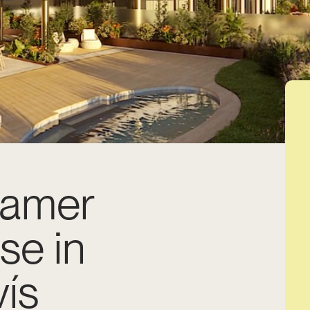
kamer
se in
ís