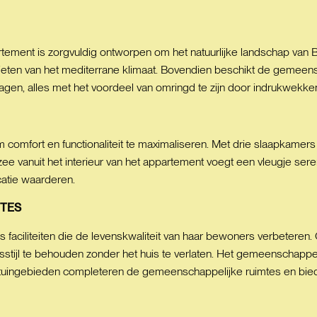
ement is zorgvuldig ontworpen om het natuurlijke landschap van B
ieten van het mediterrane klimaat. Bovendien beschikt de gemeen
en, alles met het voordeel van omringd te zijn door indrukwekkend
comfort en functionaliteit te maximaliseren. Met drie slaapkamer
zee vanuit het interieur van het appartement voegt een vleugje seren
atie waarderen.
TES
aciliteiten die de levenskwaliteit van haar bewoners verbeteren.
sstijl te behouden zonder het huis te verlaten. Het gemeenschappel
 De tuingebieden completeren de gemeenschappelijke ruimtes en b