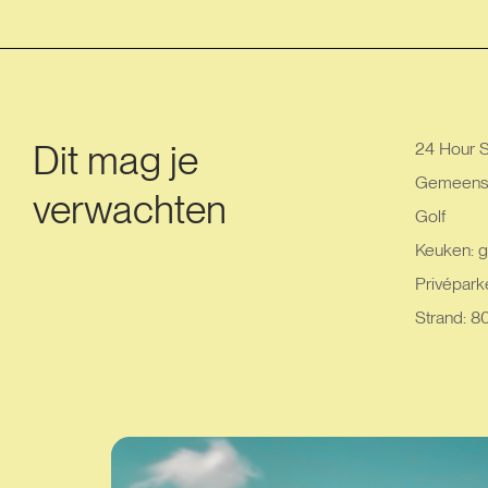
Dit mag je
24 Hour S
Gemeensc
verwachten
Golf
Keuken: g
Privéparke
Strand: 8