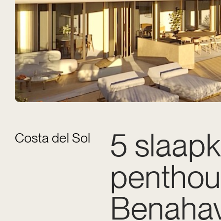
5 slaap
Costa del Sol
penthou
Benahav