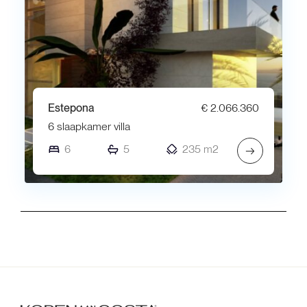
Estepona
€ 2.066.360
6 slaapkamer villa
6
5
235 m2
→