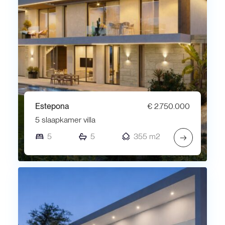
Estepona
€ 2.750.000
5 slaapkamer villa
5
5
355 m2
→