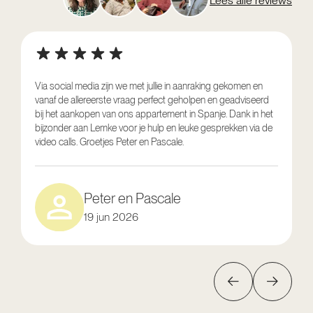
Lees alle reviews
Via social media zijn we met jullie in aanraking gekomen en
vanaf de allereerste vraag perfect geholpen en geadviseerd
V
bij het aankopen van ons appartement in Spanje. Dank in het
o
bijzonder aan Lemke voor je hulp en leuke gesprekken via de
g
video calls. Groetjes Peter en Pascale.
e
Peter en Pascale
19 jun 2026