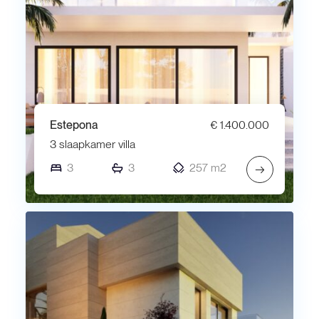
Estepona
€ 1.400.000
3 slaapkamer villa
3
3
257 m2
→