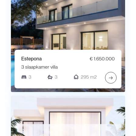
Estepona
€ 1.650.000
3 slaapkamer villa
3
3
295 m2
→