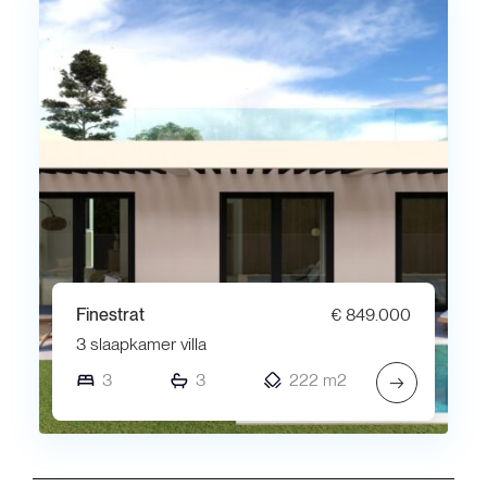
Finestrat
€ 849.000
3 slaapkamer villa
3
3
222 m2
→