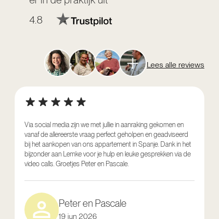
4.8
Lees alle reviews
Via social media zijn we met jullie in aanraking gekomen en
vanaf de allereerste vraag perfect geholpen en geadviseerd
V
bij het aankopen van ons appartement in Spanje. Dank in het
o
bijzonder aan Lemke voor je hulp en leuke gesprekken via de
g
video calls. Groetjes Peter en Pascale.
e
Peter en Pascale
19 jun 2026