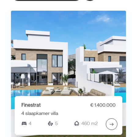
Finestrat
€ 1.400.000
4 slaapkamer villa
4
5
460 m2
→