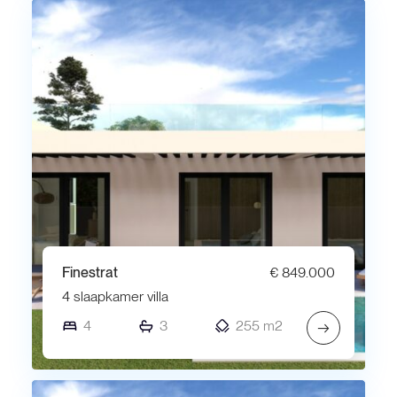
Finestrat
€ 849.000
4 slaapkamer villa
4
3
255 m2
→