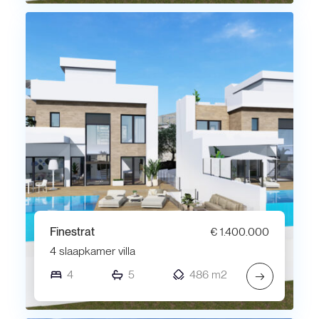
Finestrat
€ 1.400.000
4 slaapkamer villa
4
5
486 m2
→